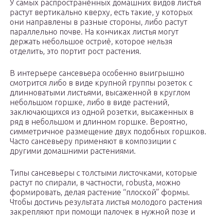
У самых распространённых домашних видов листья
растут вертикально кверху, есть такие, у которых
они направлены в разные стороны, либо растут
параллельно почве. На кончиках листья могут
держать небольшое остриё, которое нельзя
отделить, это портит рост растения.
В интерьере сансевьера особенно выигрышно
смотрится либо в виде крупной группы розеток с
длинноватыми листьями, высаженной в круглом
небольшом горшке, либо в виде растений,
заключающихся из одной розетки, высаженных в
ряд в небольшом и длинном горшке. Вероятно,
симметричное размещение двух подобных горшков.
Часто сансевьеру применяют в композиции с
другими домашними растениями.
Типы сансевьеры с толстыми листочками, которые
растут по спирали, в частности, robus­ta, можно
формировать, делая растение “плоской” формы.
Чтобы достичь результата листья молодого растения
закрепляют при помощи палочек в нужной позе и