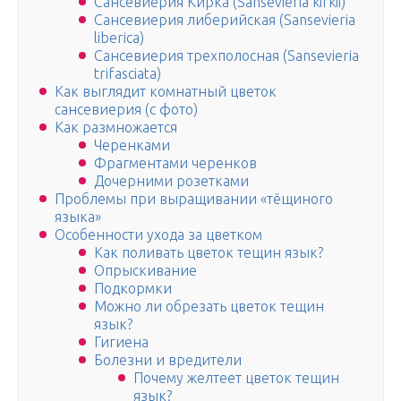
Сансевиерия Кирка (Sansevieria kirkii)
Сансевиерия либерийская (Sansevieria
liberica)
Сансевиерия трехполосная (Sansevieria
trifasciata)
Как выглядит комнатный цветок
сансевиерия (с фото)
Как размножается
Черенками
Фрагментами черенков
Дочерними розетками
Проблемы при выращивании «тёщиного
языка»
Особенности ухода за цветком
Как поливать цветок тещин язык?
Опрыскивание
Подкормки
Можно ли обрезать цветок тещин
язык?
Гигиена
Болезни и вредители
Почему желтеет цветок тещин
язык?