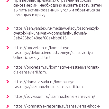
При первых признаках отравления соком
сансевиерии, необходимо вызвать рвоту, затем
выпить активированный уголь и обратиться за
помощью к врачу.
https://zen.yandex.ru/media/welady/tescin-iazyk-
cvetok-kak-uhajivat-v-domashnih-usloviiah-
5eb453bd948eef66e4bbb013
https://pocvetam.ru/komnatnye-
rasteniya/dekorativno-listvennye/sansevieriya-
tsilindricheskaya.html
https://pocvetam.ru/komnatnye-rasteniya/grunt-
dla-sansevierii.html
https://doma-v-sadu.ru/komnatnye-
rasteniya/razmnozhenie-sansevierii.html
https://sovkusom.ru/razmnozhenie-sansevierii/
https://komnatnie-rastenija.ru/sansevierija-uhod-i-