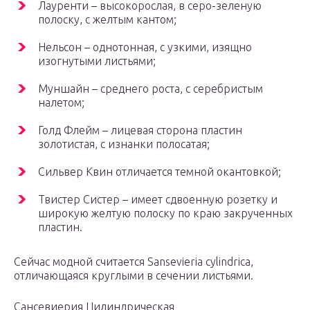
Лауренти – высокорослая, в серо-зеленую
полоску, с желтым кантом;
Нельсон – однотонная, с узкими, изящно
изогнутыми листьями;
Муншайн – среднего роста, с серебристым
налетом;
Голд Флейм – лицевая сторона пластин
золотистая, с изнанки полосатая;
Сильвер Квин отличается темной окантовкой;
Твистер Систер – имеет сдвоенную розетку и
широкую желтую полоску по краю закрученных
пластин.
Сейчас модной считается Sansevieria cylindrica,
отличающаяся круглыми в сечении листьями.
Сансевиерия Цилиндрическая