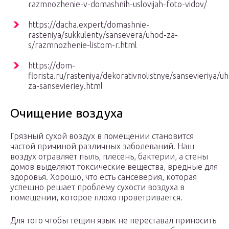
razmnozhenie-v-domashnih-uslovijah-foto-vidov/
https://dacha.expert/domashnie-
rasteniya/sukkulenty/sansevera/uhod-za-
s/razmnozhenie-listom-r.html
https://dom-
florista.ru/rasteniya/dekorativnolistnye/sansevieriya/u
za-sansevieriey.html
Очищение воздуха
Грязный сухой воздух в помещении становится
частой причиной различных заболеваний. Наш
воздух отравляет пыль, плесень, бактерии, а стены
домов выделяют токсические вещества, вредные для
здоровья. Хорошо, что есть сансеверия, которая
успешно решает проблему сухости воздуха в
помещении, которое плохо проветривается.
Для того чтобы тещин язык не переставал приносить