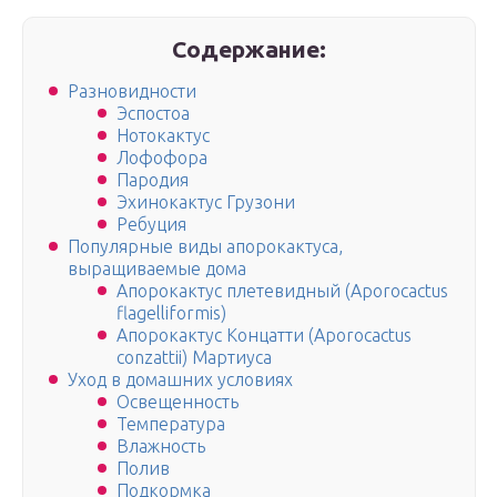
Содержание:
Разновидности
Эспостоа
Нотокактус
Лофофора
Пародия
Эхинокактус Грузони
Ребуция
Популярные виды апорокактуса,
выращиваемые дома
Апорокактус плетевидный (Aporocactus
flagelliformis)
Апорокактус Концатти (Aporocactus
conzattii) Мартиуса
Уход в домашних условиях
Освещенность
Температура
Влажность
Полив
Подкормка