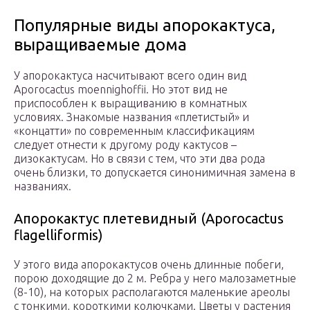
Популярные виды апорокактуса,
выращиваемые дома
У апорокактуса насчитывают всего один вид
Aporocactus moennighoffii. Но этот вид не
приспособлен к выращиванию в комнатных
условиях. Знакомые названия «плетистый» и
«концатти» по современным классификациям
следует отнести к другому роду кактусов –
дизокактусам. Но в связи с тем, что эти два рода
очень близки, то допускается синонимичная замена в
названиях.
Апорокактус плетевидный (Aporocactus
flagelliformis)
У этого вида апорокактусов очень длинные побеги,
порою доходящие до 2 м. Ребра у него малозаметные
(8-10), на которых располагаются маленькие ареолы
с тонкими, короткими колючками. Цветы у растения