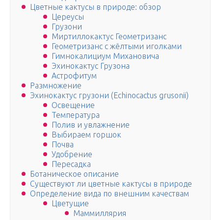
Цветные кактусы в природе: обзор
Цереусы
Грузони
Миртиллокактус Геометризанс
Геометризанс с жёлтыми иголками
Гимнокалициум Михановича
Эхинокактус Грузона
Астрофитум
Размножение
Эхинокактус грузони (Echinocactus grusonii)
Освещение
Температура
Полив и увлажнение
Выбираем горшок
Почва
Удобрение
Пересадка
Ботаническое описание
Существуют ли цветные кактусы в природе
Определение вида по внешним качествам
Цветущие
Маммиллярия