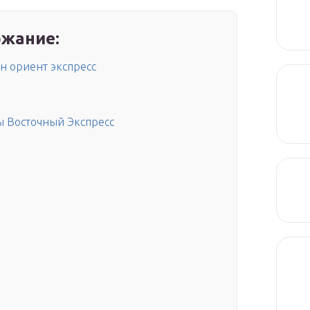
жание:
ан ориент экспресс
зы Восточный Экспресс