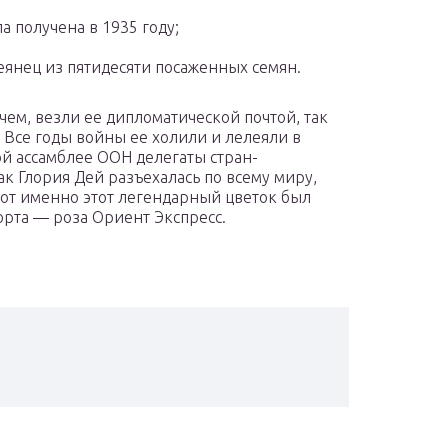
а получена в 1935 году;
сеянец из пятидесяти посаженных семян.
ем, везли ее дипломатической почтой, так
Все годы войны ее холили и лелеяли в
й ассамблее ООН делегаты стран-
ак Глория Дей разъехалась по всему миру,
вот именно этот легендарный цветок был
орта — роза Ориент Экспресс.