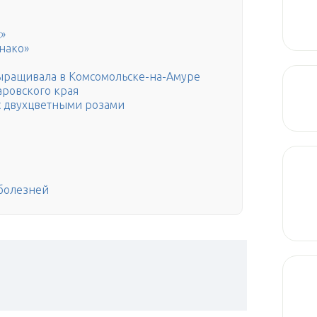
»
нако»
выращивала в Комсомольске-на-Амуре
аровского края
с двухцветными розами
 болезней