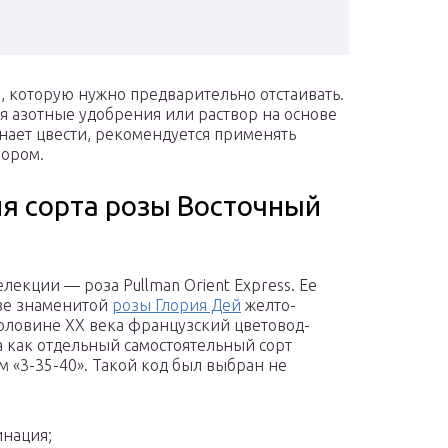
, которую нужно предварительно отстаивать.
ся азотные удобрения или раствор на основе
инает цвести, рекомендуется применять
фором.
ия сорта розы Восточный
лекции — роза Pullman Orient Express. Ее
ове знаменитой
розы Глория Дей
желто-
половине XX века французский цветовод-
на как отдельный самостоятельный сорт
 «3-35-40». Такой код был выбран не
инация;