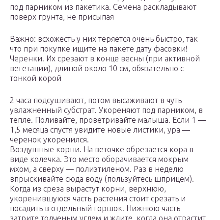
под парником из пакетика. Семена раскладывают
поверх грунта, не присыпая
Важно: всхожесть у них теряется очень быстро, так
что при покупке ищите на пакете дату фасовки!
Черенки. Их срезают в конце весны (при активной
вегетации), длиной около 10 см, обязательно с
тонкой корой
2 часа подсушивают, потом высаживают в чуть
увлажненный субстрат. Укореняют под парником, в
тепле. Поливайте, проветривайте малыша. Если 1 —
1,5 месяца спустя увидите новые листики, ура —
черенок укоренился.
Воздушные корни. На веточке обрезается кора в
виде колечка. Это место оборачивается мокрым
мхом, а сверху — полиэтиленом. Раз в неделю
впрыскивайте сюда воду (пользуйтесь шприцем).
Когда из среза вырастут корни, верхнюю,
укоренившуюся часть растения стоит срезать и
посадить в отдельный горшок. Нижнюю часть
затрите толченым углем и ждите, когда она отрастит