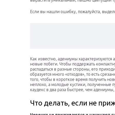
вырастить уникальный, пышно цветущий т
Если вы нашли ошибку, пожалуйста, выдели
Как известно, адениумы характеризуются 
новые побеги. Чтобы поддержать компактн
распадаться в разные стороны, его приходит
образуется много «отходов», то есть срез
того, чтобы в короткое время получить но
неплохо, а молодые кустики, полученные
каудекс в два раза быстрее, чем адениумы
Что делать, если не при
Черенки не приживаются и начинают г