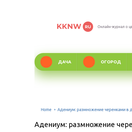
KKNW
RU
Онлайн-журнал о ц
ДАЧА
ОГОРОД
Home
Адениум: размножение черенками в 
Адениум: размножение чере