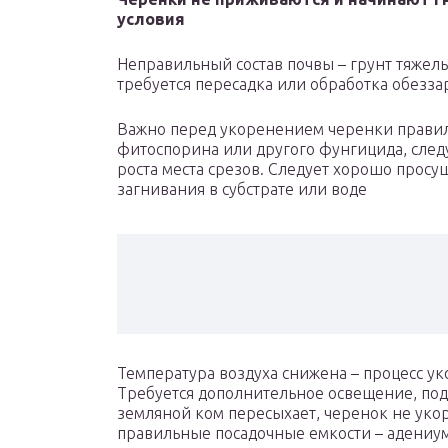
условия
Неправильный состав почвы – грунт тяжелы
требуется пересадка или обработка обезз
Важно перед укоренением черенки правиль
фитоспорина или другого фунгицида, след
роста места срезов. Следует хорошо просу
загнивания в субстрате или воде
Температура воздуха снижена – процесс ук
Требуется дополнительное освещение, подо
земляной ком пересыхает, черенок не укор
правильные посадочные емкости – адениум