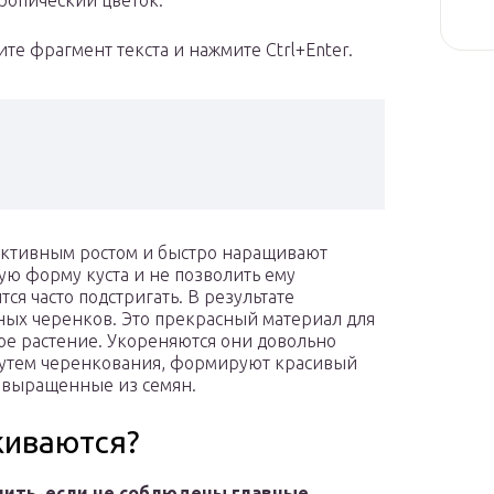
ропический цветок.
те фрагмент текста и нажмите Ctrl+Enter.
активным ростом и быстро наращивают
ую форму куста и не позволить ему
ся часто подстригать. В результате
анных черенков. Это прекрасный материал для
вое растение. Укореняются они довольно
 путем черенкования, формируют красивый
, выращенные из семян.
живаются?
нить, если не соблюдены главные