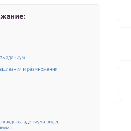
жание:
ать адениум
ращивания и размножения
х
 каудекса адениума видео
ниума