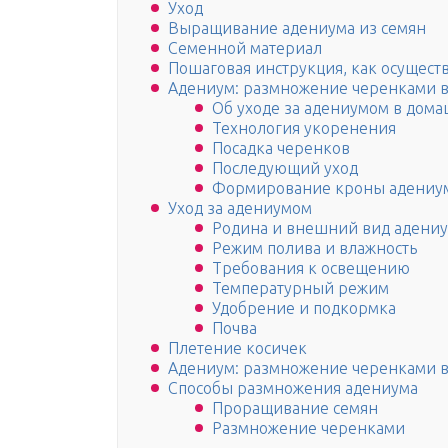
Уход
Выращивание адениума из семян
Семенной материал
Пошаговая инструкция, как осущест
Адениум: размножение черенками в 
Об уходе за адениумом в дома
Технология укоренения
Посадка черенков
Последующий уход
Формирование кроны адениум
Уход за адениумом
Родина и внешний вид адени
Режим полива и влажность
Требования к освещению
Температурный режим
Удобрение и подкормка
Почва
Плетение косичек
Адениум: размножение черенками в
Способы размножения адениума
Проращивание семян
Размножение черенками