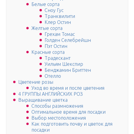
Белые сорта
Сноу Гус
Транквилити
Клер Остин
Желтые сорта
Грехам Томас
Голден Селебрейшн
Пэт Остин
Красные сорта
Традескант
Уильям Шекспир
Бенджамин Бриттен
Отелло
Цветение розы
Уход во время и после цветения
4 ГРУППЫ АНГЛИЙСКИХ РОЗ
Выращивание цветка
Способы размножения
Оптимальное время для посадки
Выбор местоположения
Как подготовить почву и цветок для
посадки