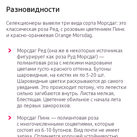
Разновидности
Селекционеры вывели три вида сорта Морсдаг: это
классическая роза Ред, с розовым цветением Пинк
и красно-оранжевая Orange Morsdag.
Морсдаг Ред (она же в некоторых источниках
фигурирует как роза Руд Морсдаг) —
полиантовая роза с мелкими махровыми
цветами густо-красного оттенка. Бутоны
шаровидные, на кистях их по 5-20 шт.
Шаровидные цветки раскрываются до самого
увядания. Это происходит потому, что лепестки
сильно загибаются внутрь. Листва мелкая,
блестящая. Цветение обильное с начала лета
до первых заморозков.
Морсдаг Пинк — полиантовая роза
с многочисленными соцветиями, которые
состоят из 6-10 бутонов. Вид почти не имеет
запаха. Отличается хорошей устойчивостью