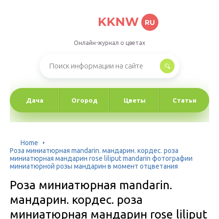
KKNW
RU
Онлайн-журнал о цветах
Дача
Огород
Цветы
Статьи
Home
Роза миниатюрная mandarin. мандарин. кордес. роза
миниатюрная мандарин rose liliput mandarin фотографии
миниатюрной розы мандарин в момент отцветания
Роза миниатюрная mandarin.
мандарин. кордес. роза
миниатюрная мандарин rose liliput