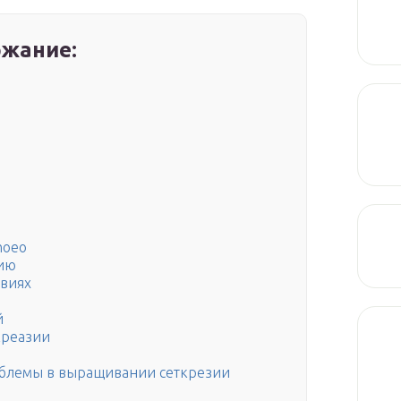
жание:
hoeo
цию
овиях
й
креазии
облемы в выращивании сеткрезии