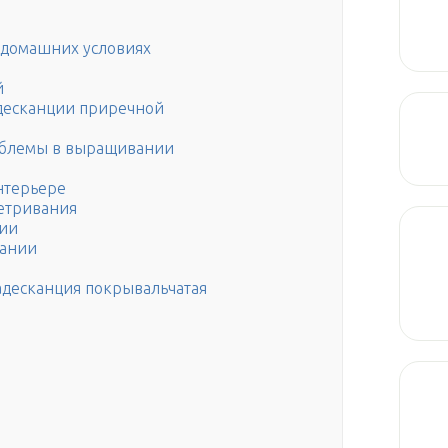
 домашних условиях
й
десканции приречной
облемы в выращивании
нтерьере
етривания
ции
вании
адескaнция покрывaльчатая