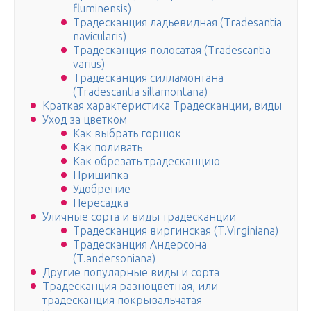
fluminensis)
Традесканция ладьевидная (Tradesantia
navicularis)
Традесканция полосатая (Tradescantia
varius)
Традесканция силламонтана
(Tradescantia sillamontana)
Краткая характеристика Традесканции, виды
Уход за цветком
Как выбрать горшок
Как поливать
Как обрезать традесканцию
Прищипка
Удобрение
Пересадка
Уличные сорта и виды традесканции
Традесканция виргинская (Т.Virginiana)
Традесканция Андерсона
(Т.andersoniana)
Другие популярные виды и сорта
Традесканция разноцветная, или
традескaнция покрывaльчатая