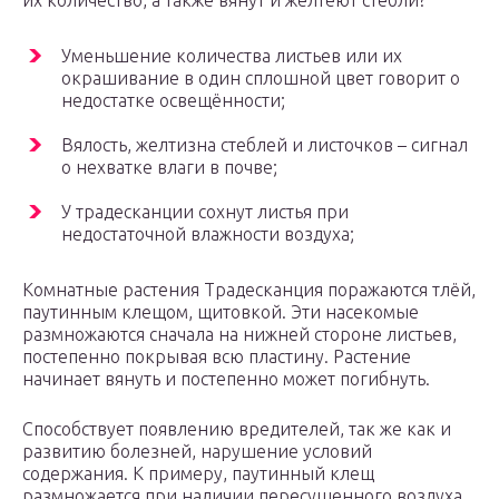
их количество, а также вянут и желтеют стебли?
Уменьшение количества листьев или их
окрашивание в один сплошной цвет говорит о
недостатке освещённости;
Вялость, желтизна стеблей и листочков – сигнал
о нехватке влаги в почве;
У традесканции сохнут листья при
недостаточной влажности воздуха;
Комнатные растения Традесканция поражаются тлёй,
паутинным клещом, щитовкой. Эти насекомые
размножаются сначала на нижней стороне листьев,
постепенно покрывая всю пластину. Растение
начинает вянуть и постепенно может погибнуть.
Способствует появлению вредителей, так же как и
развитию болезней, нарушение условий
содержания. К примеру, паутинный клещ
размножается при наличии пересушенного воздуха.