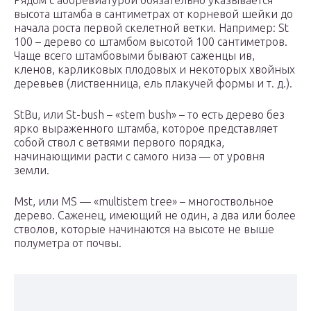
Рядом с аббревиатурой обязательно указывается
высота штамба в сантиметрах от корневой шейки до
начала роста первой скелетной ветки. Например: St
100 – дерево со штамбом высотой 100 сантиметров.
Чаще всего штамбовыми бывают саженцы ив,
кленов, карликовых плодовых и некоторых хвойных
деревьев (лиственница, ель плакучей формы и т. д.).
StBu, или St-bush – «stem bush» – то есть дерево без
ярко выраженного штамба, которое представляет
собой ствол с ветвями первого порядка,
начинающими расти с самого низа — от уровня
земли.
Mst, или MS — «multistem tree» – многоcтвольное
дерево. Саженец, имеющий не один, а два или более
стволов, которые начинаются на высоте не выше
полуметра от почвы.