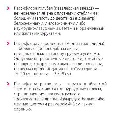
Пассифлора голубая (кавалерская звезда) —
вечнозеленая лиана с плотными стеблями и
большими (вплоть до десяти см в диаметр)
белоснежными, лилово-синими либо
изумрудно-лазурными цветами и оранжевыми
или жёлтыми фруктами.
Пассифлора лавролистная (жёлтая гранадилла)
— большая древоподобная лиана,
прицепляющаяся за опору грубыми усиками.
Округлые остроконечные листочки, кожистые
на ощупь, которые смахивают на листья лавра,
но весьма превосходят их в объёмах (длина —
15–20 см, ширина — 3,5–8 см).
Пассифлора трехполосая — характерной чертой
такого типа считаются три пурпурные полосы,
скрашивающие плоскость каждого
трехлопастного листка. Изумрудно-белые либо
желтые цветочки размером 4–6 см пахнут
сиренью.