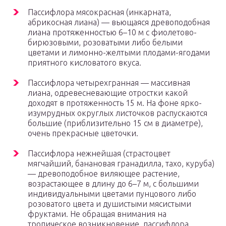
Пассифлора мясокрасная (инкарната,
абрикосная лиана) — вьющаяся древоподобная
лиана протяженностью 6–10 м с фиолетово-
бирюзовыми, розоватыми либо белыми
цветами и лимонно-желтыми плодами-ягодами
приятного кисловатого вкуса.
Пассифлора четырехгранная — массивная
лиана, одревесневающие отростки какой
доходят в протяженность 15 м. На фоне ярко-
изумрудных округлых листочков распускаются
большие (приблизительно 15 см в диаметре),
очень прекрасные цветочки.
Пассифлора нежнейшая (страстоцвет
мягчайший, банановая гранадилла, тахо, куруба)
— древоподобное виляющее растение,
возрастающее в длину до 6–7 м, с большими
индивидуальными цветами пунцового либо
розоватого цвета и душистыми мясистыми
фруктами. Не обращая внимания на
тропическое возникновение, пассифлора