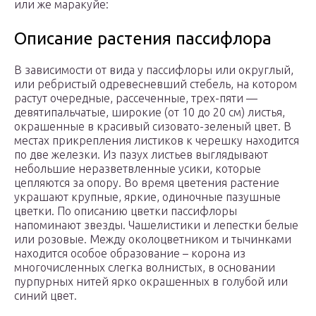
или же маракуйе:
Описание растения пассифлора
В зависимости от вида у пассифлоры или округлый,
или ребристый одревесневший стебель, на котором
растут очередные, рассеченные, трех-пяти —
девятипальчатые, широкие (от 10 до 20 см) листья,
окрашенные в красивый сизовато-зеленый цвет. В
местах прикрепления листиков к черешку находится
по две железки. Из пазух листьев выглядывают
небольшие неразветвленные усики, которые
цепляются за опору. Во время цветения растение
украшают крупные, яркие, одиночные пазушные
цветки. По описанию цветки пассифлоры
напоминают звезды. Чашелистики и лепестки белые
или розовые. Между околоцветником и тычинками
находится особое образование – корона из
многочисленных слегка волнистых, в основании
пурпурных нитей ярко окрашенных в голубой или
синий цвет.