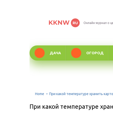
KKNW
RU
Онлайн-журнал о ц
ДАЧА
ОГОРОД
Home
При какой температуре хранить карто
При какой температуре хран