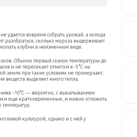
не удается вовремя собрать урожай, а холода
ит разобраться, сколько мороза выдерживает
ыкопать клубни в неизменном виде.
розков. Обычно первый скачок температуры до
сов и не пересекает отметки в -5°C на
й земля при таких условиях не промерзает.
я веществ выделяет много тепла.
 ниже -10°C — вероятно, с выкапыванием
озки еще кратковременные, и можно отложить
 температур.
отливой культурой, однако и с ней у