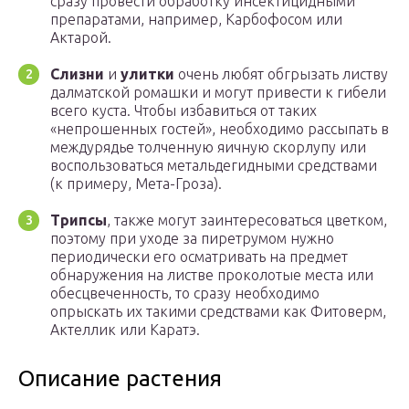
сразу провести обработку инсектицидными
препаратами, например, Карбофосом или
Актарой.
Слизни
и
улитки
очень любят обгрызать листву
далматской ромашки и могут привести к гибели
всего куста. Чтобы избавиться от таких
«непрошенных гостей», необходимо рассыпать в
междурядье толченную яичную скорлупу или
воспользоваться метальдегидными средствами
(к примеру, Мета-Гроза).
Трипсы
, также могут заинтересоваться цветком,
поэтому при уходе за пиретрумом нужно
периодически его осматривать на предмет
обнаружения на листве проколотые места или
обесцвеченность, то сразу необходимо
опрыскать их такими средствами как Фитоверм,
Актеллик или Каратэ.
Описание растения