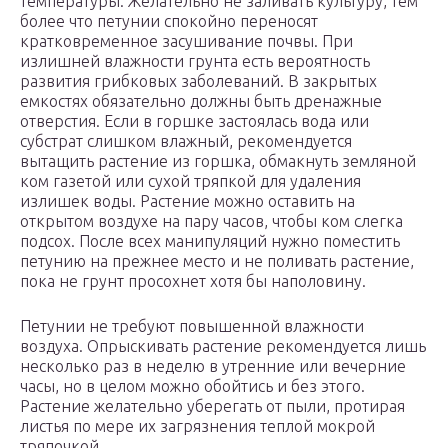
температуры. Желательно не заливать культуру, тем
более что петунии спокойно переносят
кратковременное засушивание почвы. При
излишней влажности грунта есть вероятность
развития грибковых заболеваний. В закрытых
емкостях обязательно должны быть дренажные
отверстия. Если в горшке застоялась вода или
субстрат слишком влажный, рекомендуется
вытащить растение из горшка, обмакнуть земляной
ком газетой или сухой тряпкой для удаления
излишек воды. Растение можно оставить на
открытом воздухе на пару часов, чтобы ком слегка
подсох. После всех манипуляций нужно поместить
петунию на прежнее место и не поливать растение,
пока не грунт просохнет хотя бы наполовину.
Петунии не требуют повышенной влажности
воздуха. Опрыскивать растение рекомендуется лишь
несколько раз в неделю в утренние или вечерние
часы, но в целом можно обойтись и без этого.
Растение желательно уберегать от пыли, протирая
листья по мере их загрязнения теплой мокрой
тряпочкой.