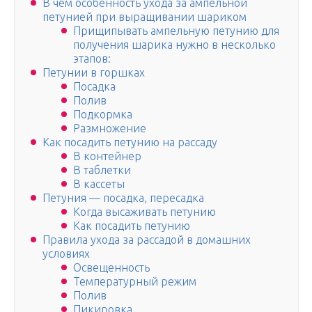
В чем особенность ухода за ампельной
петунией при выращивании шариком
Прищипывать ампельную петунию для
получения шарика нужно в несколько
этапов:
Петунии в горшках
Посадка
Полив
Подкормка
Размножение
Как посадить петунию на рассаду
В контейнер
В таблетки
В кассеты
Петуния — посадка, пересадка
Когда высаживать петунию
Как посадить петунию
Правила ухода за рассадой в домашних
условиях
Освещенность
Температурный режим
Полив
Пикировка