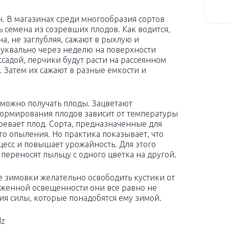
. В магазинах среди многообразия сортов
 семена из созревших плодов. Как водится,
на, не заглубляя, сажают в рыхлую и
Буквально через неделю на поверхности
ссадой, перчики будут расти на рассеянном
е. Затем их сажают в разные емкости и
 можно получать плоды. Зацветают
 формирования плодов зависит от температуры
ревает плод. Сорта, предназначенные для
го опыления. Но практика показывает, что
есс и повышает урожайность. Для этого
переносят пыльцу с одного цветка на другой.
е зимовки желательно освободить кустики от
иженной освещенности они все равно не
ния силы, которые понадобятся ему зимой.
dz