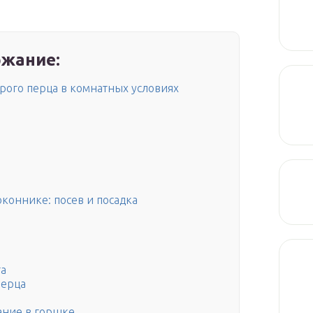
жание:
рого перца в комнатных условиях
коннике: посев и посадка
та
перца
ание в горшке