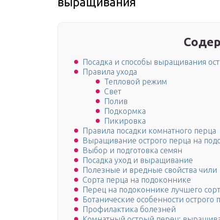
выращивания
Содер
Посадка и способы выращивания ост
Правила ухода
Тепловой режим
Свет
Полив
Подкормка
Пикировка
Правила посадки комнатного перца
Выращивание острого перца на подо
Выбор и подготовка семян
Посадка уход и выращивание
Полезные и вредные свойства чили
Сорта перца на подоконнике
Перец на подоконнике лучшего сор
Ботанические особенности острого 
Профилактика болезней
Комнатный острый перец: выращив