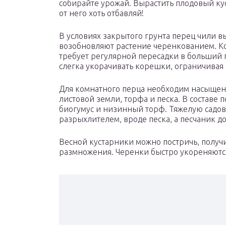
собирайте урожай. Вырастить плодовый кус
от него хоть отбавляй!
В условиях закрытого грунта перец чили 
возобновляют растение черенкованием. Ко
требует регулярной пересадки в больший 
слегка укорачивать корешки, ограничивая 
Для комнатного перца необходим насыщенн
листовой земли, торфа и песка. В составе 
биогумус и низинный торф. Тяжелую садо
разрыхлителем, вроде песка, а песчаник д
Весной кустарники можно постричь, получ
размножения. Черенки быстро укореняются