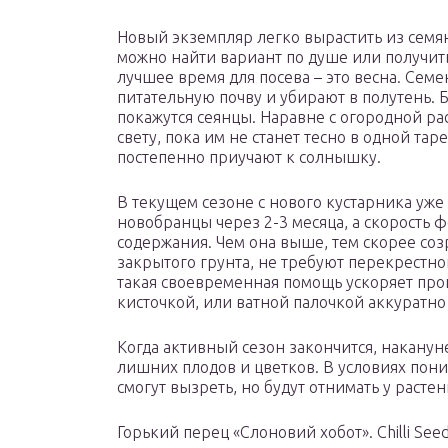
Новый экземпляр легко вырастить из семян
можно найти вариант по душе или получить
лучшее время для посева – это весна. Семе
питательную почву и убирают в полутень. 
покажутся сеянцы. Наравне с огородной ра
свету, пока им не станет тесно в одной тар
постепенно приучают к солнышку.
В текущем сезоне с нового кустарника уже
новобранцы через 2-3 месяца, а скорость
содержания. Чем она выше, тем скорее соз
закрытого грунта, не требуют перекрестно
такая своевременная помощь ускоряет проц
кисточкой, или ватной палочкой аккуратно 
Когда активный сезон закончится, наканун
лишних плодов и цветков. В условиях пон
смогут вызреть, но будут отнимать у расте
Горький перец «Слоновий хобот». Chilli See