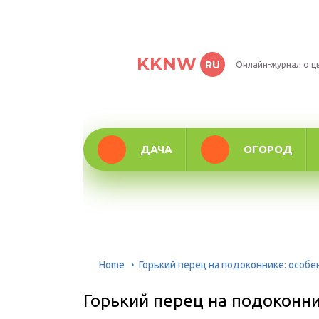
KKNW
RU
Онлайн-журнал о ц
ДАЧА
ОГОРОД
Home
Горький перец на подоконнике: особ
Горький перец на подоконни