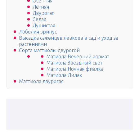
Осенняя
Летняя
Двурогая
Седая
Душистая
Лобелия эринус
Высадка саженцев левкоев в сад и уход за
растениями
Сорта маттиолы двурогой
Матиола Вечерний аромат
Матиола Звездный свет
Матиола Ночная фиалка
Матиола Лилак
Маттиола двурогая