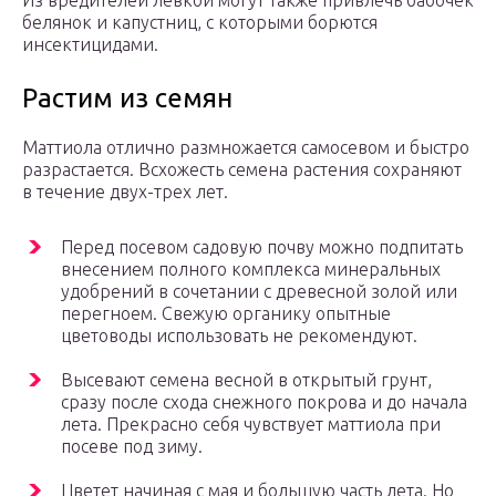
Из вредителей левкои могут также привлечь бабочек
белянок и капустниц, с которыми борются
инсектицидами.
Растим из семян
Маттиола отлично размножается самосевом и быстро
разрастается. Всхожесть семена растения сохраняют
в течение двух-трех лет.
Перед посевом садовую почву можно подпитать
внесением полного комплекса минеральных
удобрений в сочетании с древесной золой или
перегноем. Свежую органику опытные
цветоводы использовать не рекомендуют.
Высевают семена весной в открытый грунт,
сразу после схода снежного покрова и до начала
лета. Прекрасно себя чувствует маттиола при
посеве под зиму.
Цветет начиная с мая и большую часть лета. Но