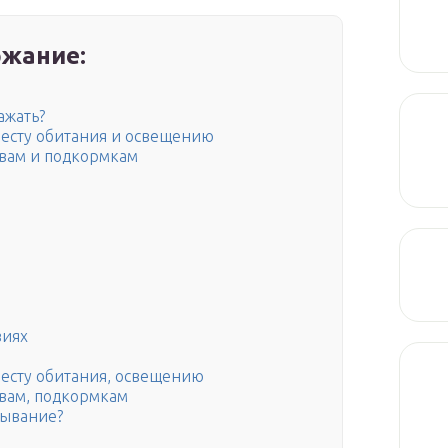
жание:
ажать?
месту обитания и освещению
ивам и подкормкам
виях
месту обитания, освещению
ивам, подкормкам
пывание?