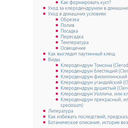
Как формировать куст?
Уход за клеродендрумом в домашни
Уход в домашних условиях
Обрезка
Полив
Посадка
Пересадка
Температура
Освещение
Как выглядит паутинный клещ
Виды
Клеродендрум Томсона (Clerod
Клеродендрум блестящий (Cler
Клеродендрум филиппинский (C
Клеродендрум угандийский (C
Клеродендрум душистый (Clero
Клеродендрум Уоллича, или к
Клеродендрум прекрасный, и
speciosum)
Литература
Как избежать последствий, предска
Ботаническое описание, история во