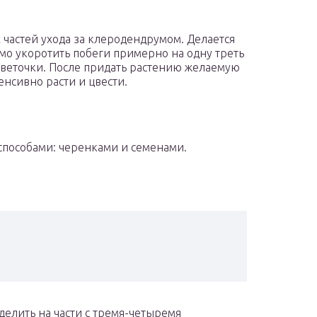
частей ухода за клеродендрумом. Делается
имо укоротить побеги примерно на одну треть
 веточки. После придать растению желаемую
енсивно расти и цвести.
способами: черенками и семенами.
делить на части с тремя-четыремя