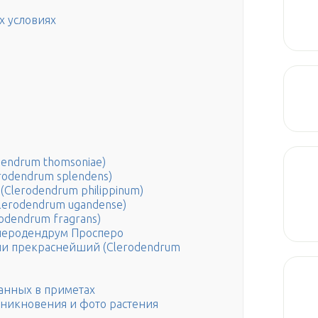
х условиях
endrum thomsoniae)
odendrum splendens)
lerodendrum philippinum)
lerodendrum ugandense)
dendrum fragrans)
леродендрум Просперо
ли прекраснейший (Clerodendrum
занных в приметах
зникновения и фото растения