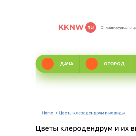
KKNW
RU
Онлайн-журнал о ц
ДАЧА
ОГОРОД
Home
Цветы клеродендрум и их виды
Цветы клеродендрум и их 