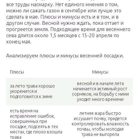
все труды насмарку. Нет единого мнения о том,
можно ли сажать газон в сентябре или лучше это
сделать в мае. Плюсы и минусы есть и в том, и в
другом случае. Весной нужно ждать, пока оттает и
прогреется земля. Подходящее время для весеннего
сева длится около 1,5 месяцев с 15-20 апреля по
конец мая.
Анализируем плюсы и минусы весенней посадки.
Плюсы
Минусы
весной и в начале лета
за лето трава хорошо
начинается активный рост
укоренится и
сорняков, на борьбу с ними
подготовится к зиме
уходит много времени
есть время на
летняя жара быстро
исправление ошибок,
иссушает почву, придется
совершенных при
контролировать влажность
посадке, подсеять в тех
почвы, чтобы молодая
местах, где плохо взошла
трава не выгорела
трава