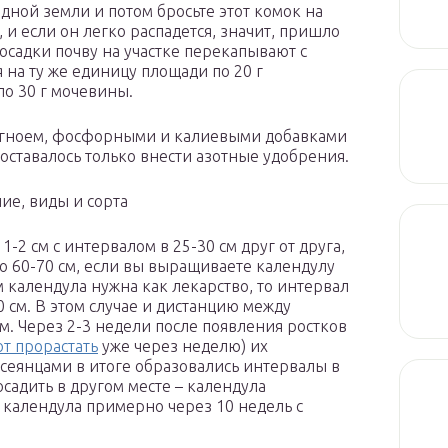
одной земли и потом бросьте этот комок на
и если он легко распадется, значит, пришло
посадки почву на участке перекапывают с
я на ту же единицу площади по 20 г
по 30 г мочевины.
регноем, фосфорными и калиевыми добавками
 оставалось только внести азотные удобрения.
е, виды и сорта
-2 см с интервалом в 25-30 см друг от друга,
о 60-70 см, если вы выращиваете календулу
м календула нужна как лекарство, то интервал
 см. В этом случае и дистанцию между
м. Через 2-3 недели после появления ростков
т прорастать
уже через неделю) их
сеянцами в итоге образовались интервалы в
садить в другом месте – календула
 календула примерно через 10 недель с