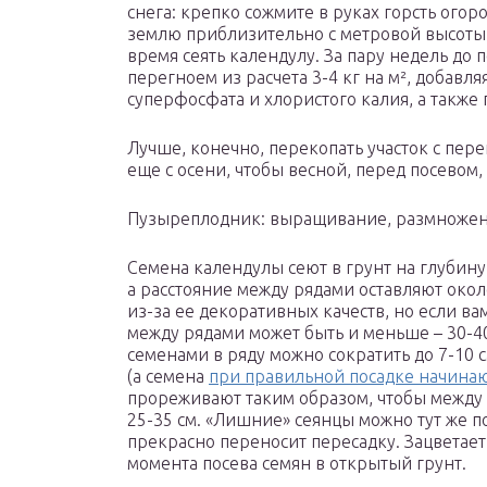
снега: крепко сожмите в руках горсть огор
землю приблизительно с метровой высоты, 
время сеять календулу. За пару недель до 
перегноем из расчета 3-4 кг на м², добавля
суперфосфата и хлористого калия, а также 
Лучше, конечно, перекопать участок с пе
еще с осени, чтобы весной, перед посевом,
Пузыреплодник: выращивание, размножени
Семена календулы сеют в грунт на глубину 1
а расстояние между рядами оставляют окол
из-за ее декоративных качеств, но если ва
между рядами может быть и меньше – 30-40
семенами в ряду можно сократить до 7-10 с
(а семена
при правильной посадке начинаю
прореживают таким образом, чтобы между 
25-35 см. «Лишние» сеянцы можно тут же по
прекрасно переносит пересадку. Зацветает
момента посева семян в открытый грунт.