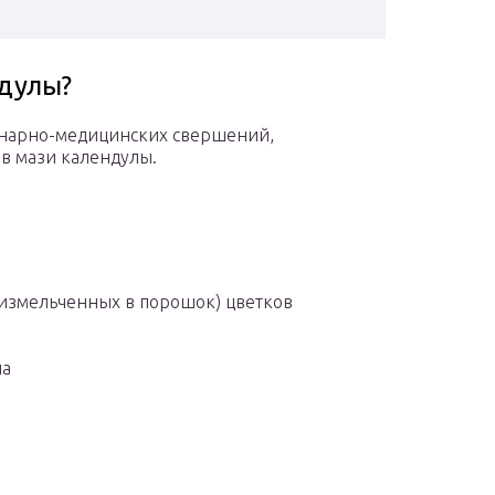
ндулы?
улинарно-медицинских свершений,
в мази календулы.
измельченных в порошок) цветков
ла