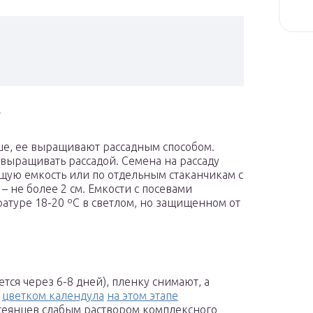
у
ьше, ее выращивают рассадным способом.
выращивать рассадой. Семена на рассаду
бщую емкость или по отдельным стаканчикам с
 не более 2 см. Емкости с посевами
атуре 18-20 ºC в светлом, но защищенном от
ется через 6-8 дней), пленку снимают, а
а
цветком календула
на этом этапе
 сеянцев слабым раствором комплексного