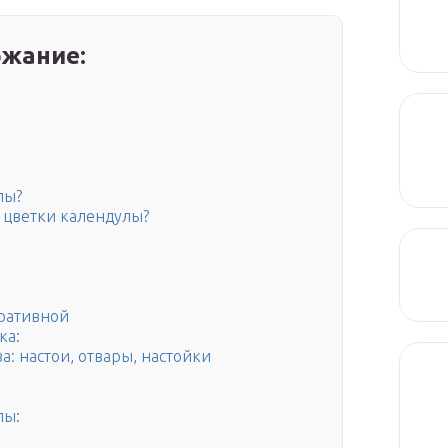
жание:
лы?
ь цветки календулы?
ративной
ка:
: настои, отвары, настойки
лы: