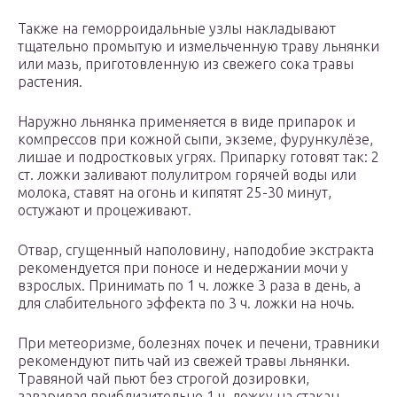
Также на геморроидальные узлы накладывают
тщательно промытую и измельченную траву льнянки
или мазь, приготовленную из свежего сока травы
растения.
Наружно льнянка применяется в виде припарок и
компрессов при кожной сыпи, экземе, фурункулёзе,
лишае и подростковых угрях. Припарку готовят так: 2
ст. ложки заливают полулитром горячей воды или
молока, ставят на огонь и кипятят 25-30 минут,
остужают и процеживают.
Отвар, сгущенный наполовину, наподобие экстракта
рекомендуется при поносе и недержании мочи у
взрослых. Принимать по 1 ч. ложке 3 раза в день, а
для слабительного эффекта по 3 ч. ложки на ночь.
При метеоризме, болезнях почек и печени, травники
рекомендуют пить чай из свежей травы льнянки.
Травяной чай пьют без строгой дозировки,
заваривая приблизительно 1 ч. ложку на стакан