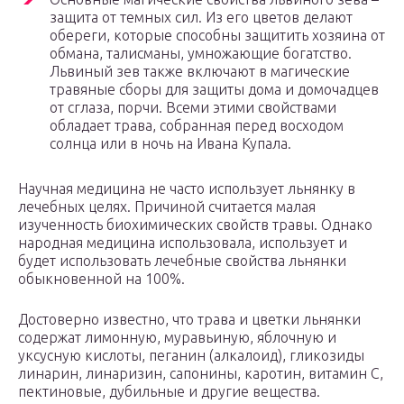
защита от темных сил. Из его цветов делают
обереги, которые способны защитить хозяина от
обмана, талисманы, умножающие богатство.
Львиный зев также включают в магические
травяные сборы для защиты дома и домочадцев
от сглаза, порчи. Всеми этими свойствами
обладает трава, собранная перед восходом
солнца или в ночь на Ивана Купала.
Научная медицина не часто использует льнянку в
лечебных целях. Причиной считается малая
изученность биохимических свойств травы. Однако
народная медицина использовала, использует и
будет использовать лечебные свойства льнянки
обыкновенной на 100%.
Достоверно известно, что трава и цветки льнянки
содержат лимонную, муравьиную, яблочную и
уксусную кислоты, пеганин (алкалоид), гликозиды
линарин, линаризин, сапонины, каротин, витамин С,
пектиновые, дубильные и другие вещества.