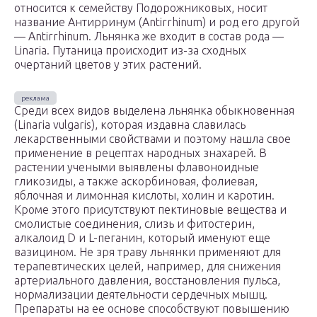
относится к семейству Подорожниковых, носит
название Антирринум (Antirrhinum) и род его другой
— Antirrhinum. Льнянка же входит в состав рода —
Linaria. Путаница происходит из-за сходных
очертаний цветов у этих растений.
Среди всех видов выделена льнянка обыкновенная
(Linaria vulgaris), которая издавна славилась
лекарственными свойствами и поэтому нашла свое
применение в рецептах народных знахарей. В
растении учеными выявлены флавоноидные
гликозиды, а также аскорбиновая, фолиевая,
яблочная и лимонная кислоты, холин и каротин.
Кроме этого присутствуют пектиновые вещества и
смолистые соединения, слизь и фитостерин,
алкалоид D и L-пеганин, который именуют еще
вазицином. Не зря траву льнянки применяют для
терапевтических целей, например, для снижения
артериального давления, восстановления пульса,
нормализации деятельности сердечных мышц.
Препараты на ее основе способствуют повышению