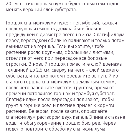
20 см: с этих пор вам нужно будет только ежегодно
менять верхний слой субстрата.
Горшок спатифиллуму нужен неглубокий, каждая
последующая емкость должна быть больше
предыдущей в диаметре всего на 2 см. Спатифиллум
перед пересадкой обильно поливают и только потом
вынимают из горшка. Если вы хотите, чтобы
растение росло крупным, с большими листьями,
отделите от него при пересадке все боковые
отростки. В новый горшок поместите слой дренажа
толщиной до 2,5 см, сверху на него – слой свежего
субстрата, и только потом перевалите вынутый из
старого горшка спатифиллум с земляным комом,
после чего заполните пустоты грунтом, время от
времени потряхивая горшок и трамбуя субстрат.
Спатифиллум после пересадки поливают, чтобы
грунт в горшке осел и плотнее прилег к корням
растения. Вечером, после заката, опрыскайте
спатифиллум раствором двух капель Эпина в стакане
воды, чтобы укоренение прошло быстрее. Через
неделю повторите обработку спатифиллума