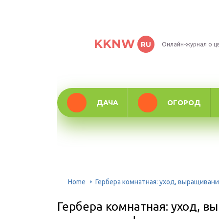
KKNW
RU
Онлайн-журнал о ц
ДАЧА
ОГОРОД
Home
Гербера комнатная: уход, выращивани
Гербера комнатная: уход, в