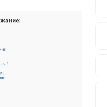
жание:
нии
стья?
ия?
иях