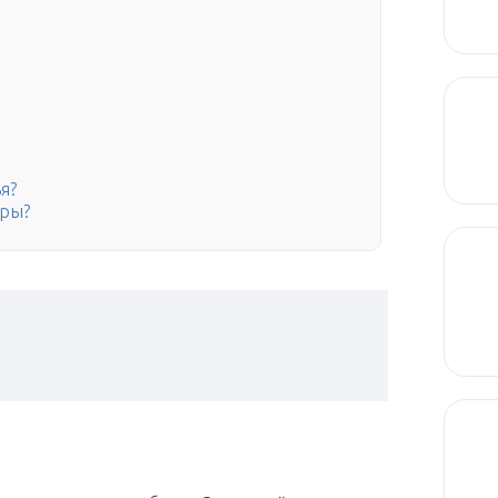
я?
еры?