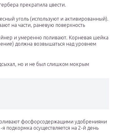
гербера прекратила цвести.
есный уголь (используют и активированный).
зают на части, раневую поверхность
ейнер и умеренно поливают. Корневая шейка
вление) должна возвышаться над уровнем
одсыхал, но и не был слишком мокрым
 поливают фосфорсодержащими удобрениями
-я подкормка осуществляется на 2-й день