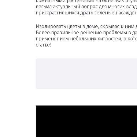
комнатными растениями на окне. Как отуч
весьма актуальный вопрос для многих вла
пристрастившихся драть зеленые насаждени
Изолировать цветы в доме, скрывая к ним 
Более правильное решение проблемы в да
применением небольших хитростей, о кот
статье!