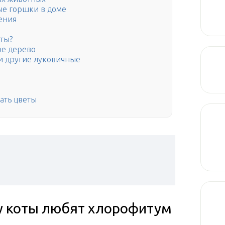
ные горшки в доме
ения
ты?
ое дерево
и другие луковичные
ать цветы
у коты любят хлорофитум