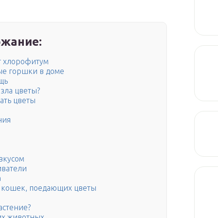
жание:
т хлорофитум
ные горшки в доме
щь
ызла цветы?
ать цветы
ния
 вкусом
иватели
а
у кошек, поедающих цветы
растение?
их животных