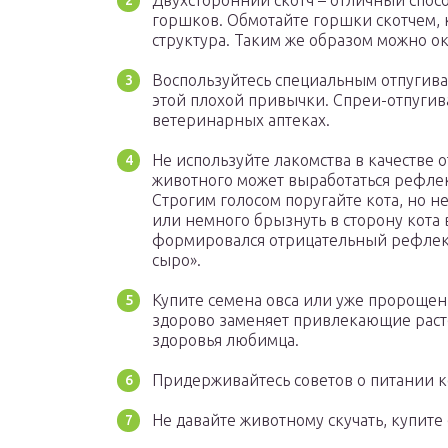
Двухсторонний скотч – отличный спос
горшков. Обмотайте горшки скотчем, 
структура. Таким же образом можно о
Воспользуйтесь специальным отпугив
этой плохой привычки. Спреи-отпугив
ветеринарных аптеках.
Не используйте лакомства в качестве о
животного может выработаться рефлекс
Строгим голосом поругайте кота, но н
или немного брызнуть в сторону кота 
формировался отрицательный рефлекс: 
сыро».
Купите семена овса или уже пророщен
здорово заменяет привлекающие растен
здоровья любимца.
Придерживайтесь советов о питании 
Не давайте животному скучать, купит