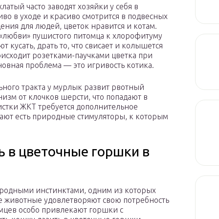
атый часто заводят хозяйки у себя в
иво в уходе и красиво смотрится в подвесных
ения для людей, цветок нравится и котам.
«любви» пушистого питомца к хлорофитуму
 кусать, драть то, что свисает и колышется
роисходит розетками-паучками цветка при
сновная проблема — это игривость котика.
ного тракта у мурлык развит рвотный
изм от клочков шерсти, что попадают в
истки ЖКТ требуется дополнительное
ают есть природные стимуляторы, к которым
ь в цветочные горшки в
родными инстинктами, одним из которых
е животные удовлетворяют свою потребность
омцев особо привлекают горшки с