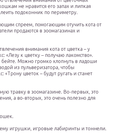
об отвлечения внимания от цветочных
кошкам не нравится его запах и липкая
клеить подоконник по периметру.
ающим спреем, помогающим отучить кота от
атели продаются в зоомагазинах и
твлечения внимания кота от цветка – у
: «Лезу к цветку – получаю лакомство».
е бейте. Можно громко хлопнуть в ладоши
водой из пульверизатора, чтобы
«Трону цветок – будут ругать и станет
ную травку в зоомагазине. Во-первых, это
ия, а во-вторых, это очень полезно для
кошек.
е ему игрушки, игровые лабиринты и тоннели.