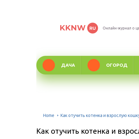
KKNW
RU
Онлайн-журнал о ц
ДАЧА
ОГОРОД
Home
Как отучить котенка и взрослую кошк
Как отучить котенка и взро