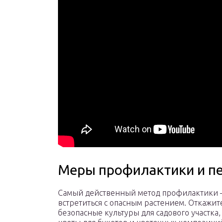
Меры профилактики и п
Самый действенный метод профилактики – 
встретиться с опасным растением. Откажит
безопасные культуры для садового участка