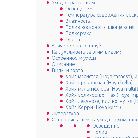
Уход за растением
Освещение
Температура содержания воск
Влажность
Полив воскового плюща хойя
Подкормка
Опора
Значение по фэншуй
Как ухаживать за этим видом?
Особенности ухода
Описание
Виды и сорта
Хойя мясистая (Hoya carnosa), 
Хойя прекрасная (Hoya bella)
Хойя мультифлора (Hoya multif
Хойя величественная (Hoya impe
Хойя лакуноза, или вогнутая (H
Хойя Керри (Hoya kerrii)
Литература
Основные аспекты ухода за домашн
Освещение
Полив