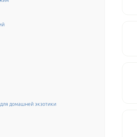
ежим
ий
 для домашней экзотики