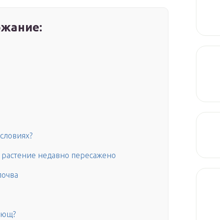
жание:
условиях?
растение недавно пересажено
почва
лющ?