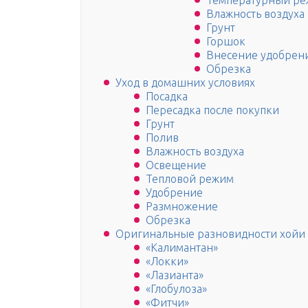
Температурный р
Влажность воздуха
Грунт
Горшок
Внесение удобрен
Обрезка
Уход в домашних условиях
Посадка
Пересадка после покупки
Грунт
Полив
Влажность воздуха
Освещение
Тепловой режим
Удобрение
Размножение
Обрезка
Оригинальные разновидности хойи
«Калимантан»
«Локки»
«Лазианта»
«Глобулоза»
«Фитчи»