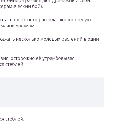
е контейнера размещают дренажный слой
керамический бой).
нта, поверх него располагают корневую
земляным комом.
 сажать несколько молодых растений в один
вня, осторожно её утрамбовывая.
ся стеблей
я стеблей.