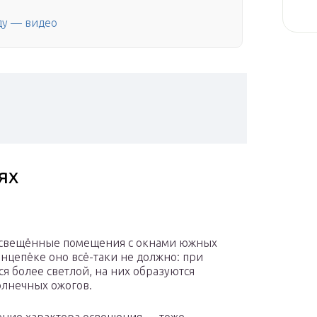
ду — видео
ях
 освещённые помещения с окнами южных
лнцепёке оно всё-таки не должно: при
ся более светлой, на них образуются
олнечных ожогов.