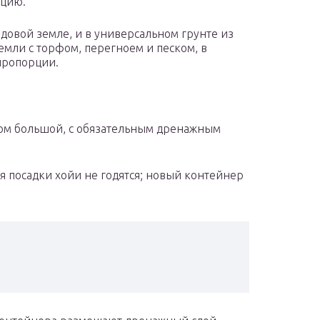
кцию.
довой земле, и в универсальном грунте из
емли с торфом, перегноем и песком, в
пропорции.
ком большой, с обязательным дренажным
я посадки хойи не годятся; новый контейнер