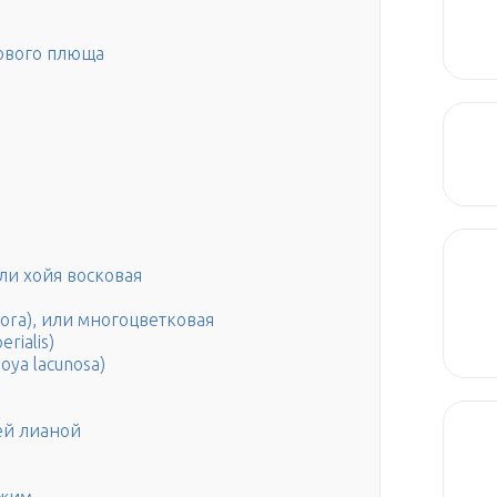
ового плюща
или хойя восковая
lora), или многоцветковая
rialis)
oya lacunosa)
ей лианой