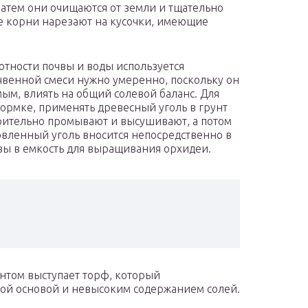
затем они очищаются от земли и тщательно
е корни нарезают на кусочки, имеющие
отности почвы и воды используется
очвенной смеси нужно умеренно, поскольку он
мым, влиять на общий солевой баланс. Для
ормке, применять древесный уголь в грунт
арительно промывают и высушивают, а потом
овленный уголь вносится непосредственно в
чвы в емкость для выращивания орхидеи.
том выступает торф, который
той основой и невысоким содержанием солей.