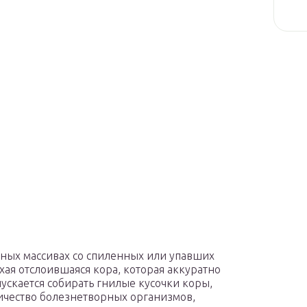
сных массивах со спиленных или упавших
хая отслоившаяся кора, которая аккуратно
пускается собирать гнилые кусочки коры,
личество болезнетворных организмов,