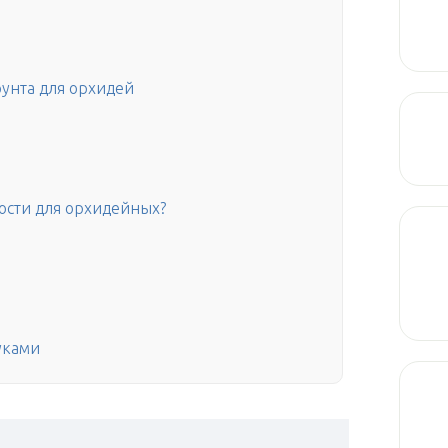
унта для орхидей
кости для орхидейных?
уками