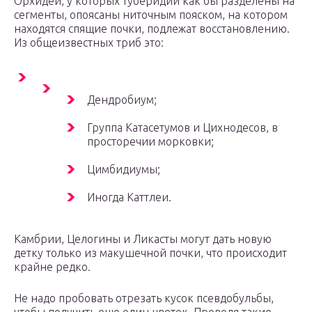
Орхидеи, у которых туберидии как бы разделены на
сегменты, опоясаны ниточным пояском, на котором
находятся спящие почки, подлежат восстановлению.
Из общеизвестных триб это:
Дендробиум;
Группа Катасетумов и Цихнодесов, в
просторечии морковки;
Цимбидиумы;
Иногда Каттлеи.
Камбрии, Целогины и Ликасты могут дать новую
детку только из макушечной почки, что происходит
крайне редко.
Не надо пробовать отрезать кусок псевдобульбы,