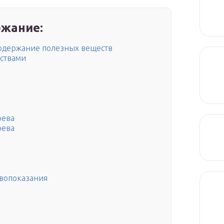
жание:
содержание полезных веществ
ствами
рева
рева
ивопоказания