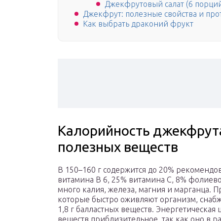
Джекфрутовый салат (6 порци
Джекфрут: полезные свойства и пр
Как выбрать драконий фрукт
Калорийность джекфрута
полезных веществ
В 150–160 г содержится до 20% рекомендо
витамина B 6, 25% витамина C, 8% фолиев
много калия, железа, магния и марганца. П
которые быстро оживляют организм, снабж
1,8 г балластных веществ. Энергетическая
веществ приблизительное, так как оно в р