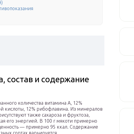
й)
отивопоказания
, состав и содержание
ванного количества витамина A, 12%
ой кислоты, 12% рибофлавина. Из минералов
рисутствуют также сахароза и фруктоза,
ая его энергией. В 100 г мякоти примерно
 ценность — примерно 95 ккал. Содержание
азных сортах варьируется.