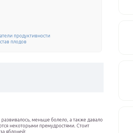
атели продуктивности
став плодов
развивалось, меньше болело, а также давало
ются некоторыми премудростями. Стоит
за яблоней: