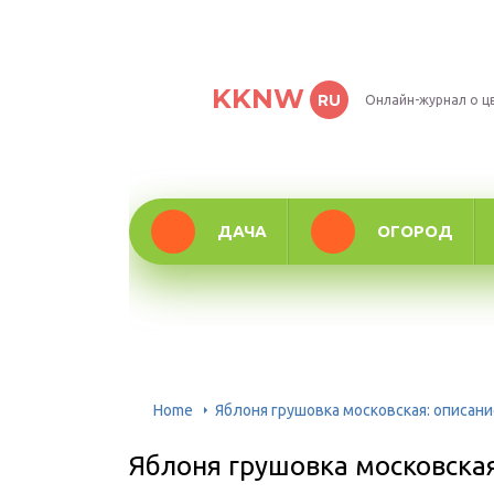
KKNW
RU
Онлайн-журнал о ц
ДАЧА
ОГОРОД
Home
Яблоня грушовка московская: описани
Яблоня грушовка московская