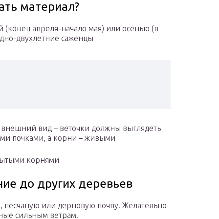
рать материал?
 (конец апреля-начало мая) или осенью (в
одно-двухлетние саженцы
х внешний вид – веточки должны выглядеть
ми почками, а корни – живыми
рытыми корнями
ние до других деревьев
ю, песчаную или дерновую почву. Желательно
ные сильным ветрам.