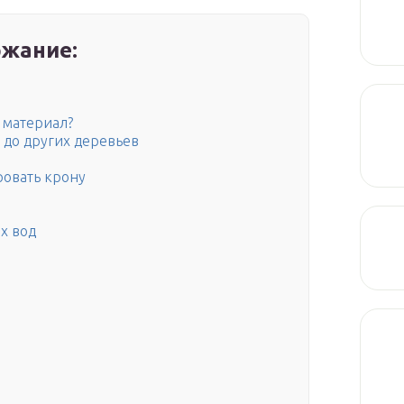
жание:
ь материал?
 до других деревьев
ровать крону
х вод