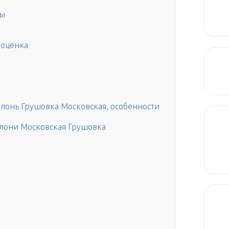
ны
 оценка
блонь Грушовка Московская, особенности
блони Московская Грушовка