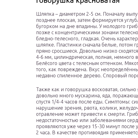
Говорушка красноватая
Шляпка – диаметром 2-5 см. Поначалу вып
позднее плоская, затем формируется углуб
бугорком на дне впадины. У молодого гриб
позже с концентрическими зонами телесног
бледно-телесного, гладкая. Очень характе
шляпке. Пластинки сначала белые, потом г
прямо сросшиеся. Довольно низко сходятся
4-6 мм, цилиндрическая, полная, немного 
Белёсого цвета с телесным оттенком. Мякот
того, как повреждена. Вкус неопределённ
недавно спиленное дерево. Споровый пор
Также как и говорушка восковатая, сильно
довольно много мускарина, яда, поражаю
спустя 1/4-4 часов после еды. Симптомы: с
нарушение зрения, рвота, колики, желудо
отравление может привести к смерти. Гриб
недостаточностью или заболеваниями сер
проявляются уже через 15-30 минут после 
2 часа. В качестве противоядия применяетс