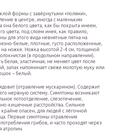
уклой формы с завёрнутыми «полями»,
ление в центре, иногда с маленьким
а она белого цвета, как бы покрыта инеем,
о цвета, под слоем инея, как правило,
рны для этого вида невнятные пятна на
рязно-белые, плотные, густо расположенные,
 на ножке. Ножка высотой 2-4 см, толщиной
волокнистая (в продольном направлении).
ь белая, эластичная, не меняет цвет после
ый, запах напоминает свеже молотую муку или
ошок – белый.
 ядовит (отравление мускарином). Содержит
щего нервную систему. Симптомы возникают
ильное потоотделение, слезотечение,
чно-кишечные расстройства. Сильное
 крайне опасен, для людей с лёгочной
дца. Первые симптомы отравления
употребления грибов, и часто проходят через
я атропин.