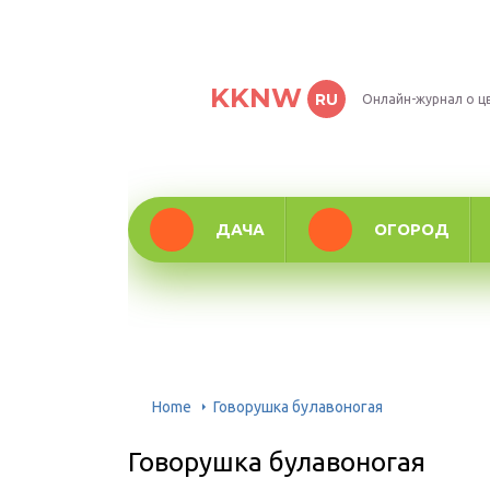
KKNW
RU
Онлайн-журнал о ц
ДАЧА
ОГОРОД
Home
Говорушка булавоногая
Говорушка булавоногая