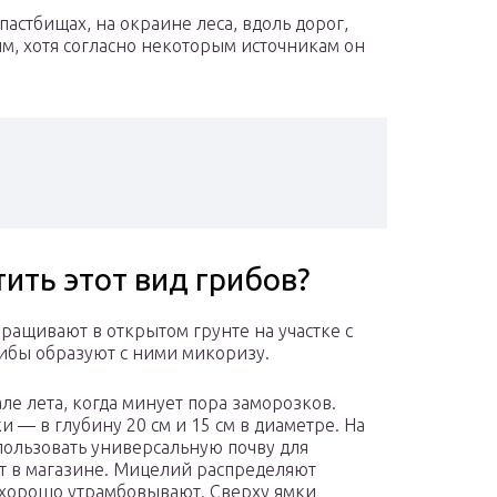
 пастбищах, на окраине леса, вдоль дорог,
ым, хотя согласно некоторым источникам он
ить этот вид грибов?
ращивают в открытом грунте на участке с
ибы образуют с ними микоризу.
е лета, когда минует пора заморозков.
 — в глубину 20 см и 15 см в диаметре. На
пользовать универсальную почву для
т в магазине. Мицелий распределяют
 хорошо утрамбовывают. Сверху ямки