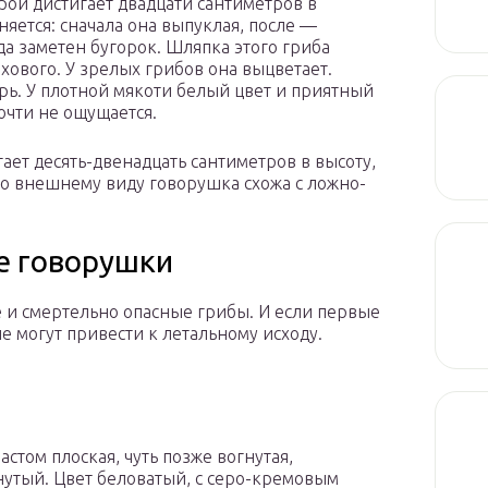
рой дистигает двадцати сантиметров в
няется: сначала она выпуклая, после —
да заметен бугорок. Шляпка этого гриба
ехового. У зрелых грибов она выцветает.
трь. У плотной мякоти белый цвет и приятный
очти не ощущается.
ает десять-двенадцать сантиметров в высоту,
По внешнему виду говорушка схожа с ложно-
е говорушки
 и смертельно опасные грибы. И если первые
ые могут привести к летальному исходу.
астом плоская, чуть позже вогнутая,
утый. Цвет беловатый, с серо-кремовым