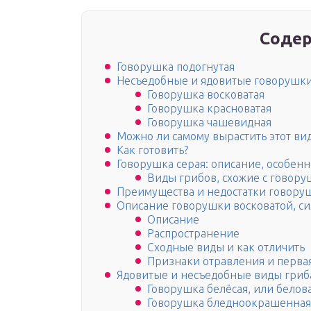
Содер
Говорушка подогнутая
Несъедобные и ядовитые говорушк
Говорушка восковатая
Говорушка красноватая
Говорушка чашевидная
Можно ли самому вырастить этот ви
Как готовить?
Говорушка серая: описание, особенн
Виды грибов, схожие с говору
Преимущества и недостатки говору
Описание говорушки восковатой, с
Описание
Распространение
Сходные виды и как отличить
Признаки отравления и перва
Ядовитые и несъедобные виды гриб
Говорушка белёсая, или беловат
Говорушка бледноокрашенная (