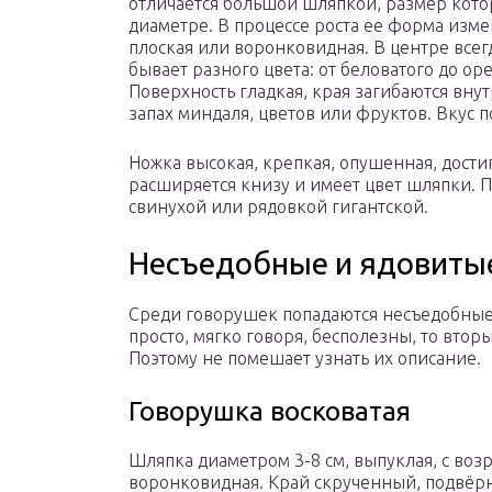
отличается большой шляпкой, размер кото
диаметре. В процессе роста ее форма изме
плоская или воронковидная. В центре всег
бывает разного цвета: от беловатого до ор
Поверхность гладкая, края загибаются вну
запах миндаля, цветов или фруктов. Вкус п
Ножка высокая, крепкая, опушенная, достиг
расширяется книзу и имеет цвет шляпки. 
свинухой или рядовкой гигантской.
Несъедобные и ядовиты
Среди говорушек попадаются несъедобные
просто, мягко говоря, бесполезны, то втор
Поэтому не помешает узнать их описание.
Говорушка восковатая
Шляпка диаметром 3-8 см, выпуклая, с возр
воронковидная. Край скрученный, подвёрн