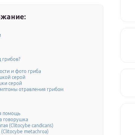
жание:
и
д грибов?
ости и фото гриба
шкой серой
шки серой
имптомы отравления грибом
я помощь
а говорушка
ая (Clitocybe candicans)
Clitocybe metachroa)