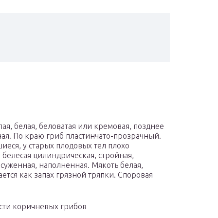
ая, белая, беловатая или кремовая, позднее
ная. По краю гриб пластинчато-прозрачный.
иеся, у старых плодовых тел плохо
а белесая цилиндрическая, стройная,
 суженная, наполненная. Мякоть белая,
ается как запах грязной тряпки. Споровая
ости коричневых грибов