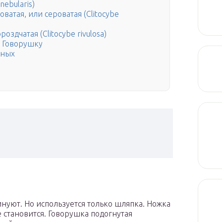
nebularis)
ватая, или сероватая (Clitocybe
оздчатая (Clitocybe rivulosa)
ю Говорушку
бных
инуют. Но используется только шляпка. Ножка
е становится. Говорушка подогнутая