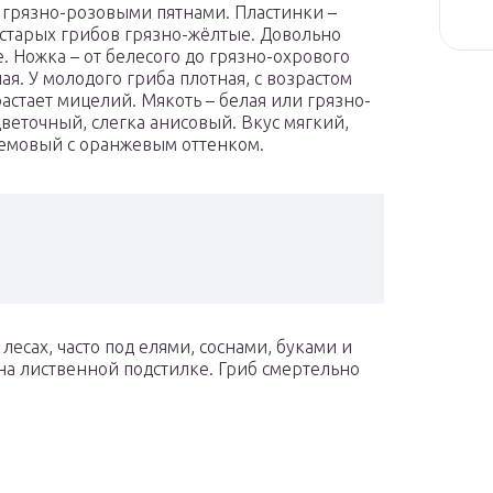
 грязно-розовыми пятнами. Пластинки –
у старых грибов грязно-жёлтые. Довольно
. Ножка – от белесого до грязно-охрового
я. У молодого гриба плотная, с возрастом
растает мицелий. Мякоть – белая или грязно-
 цветочный, слегка анисовый. Вкус мягкий,
емовый с оранжевым оттенком.
лесах, часто под елями, соснами, буками и
, на лиственной подстилке. Гриб смертельно