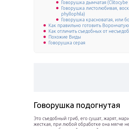
Говорушка дымчатая (Clitocybe 
Говорушка листолюбивая, воско
phyllophila)
Говорушка красноватая, или бор
Как правильно готовить Ворончату
Как отличить съедобных от несъедо
Похожие Виды
Говорушка серая
Говорушка подогнутая
Это съедобный гриб, его сушат, жарят, мар
жесткая, при любой обработке она мягче н