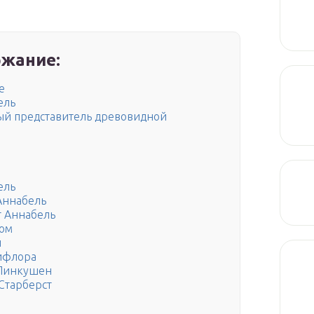
жание:
е
ель
вый представитель древовидной
ель
Аннабель
г Аннабель
Дом
и
ифлора
 Пинкушен
Старберст