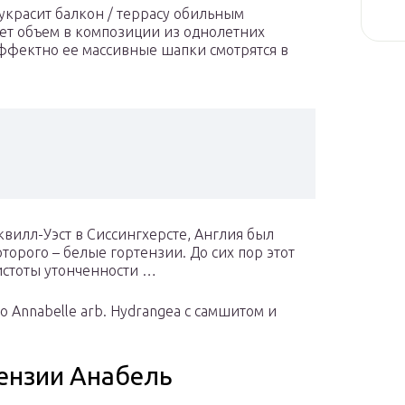
украсит балкон / террасу обильным
ет объем в композиции из однолетних
ффектно ее массивные шапки смотрятся в
квилл-Уэст в Сиссингхерсте, Англия был
оторого – белые гортензии. До сих пор этот
чистоты утонченности …
 Annabelle arb. Hydrangea с самшитом и
ензии Анабель