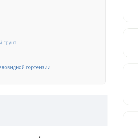
й грунт
евовидной гортензии