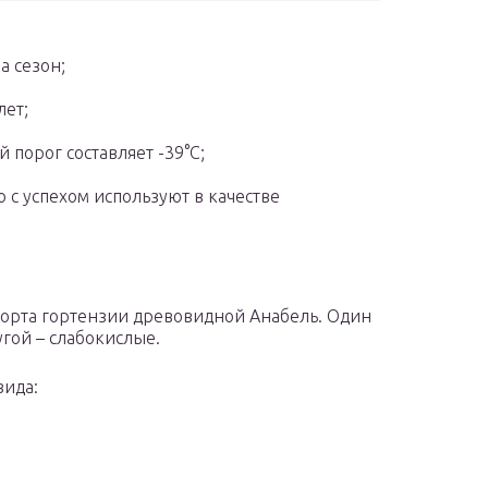
а сезон;
лет;
 порог составляет -39°C;
 с успехом используют в качестве
сорта гортензии древовидной Анабель. Один
гой – слабокислые.
вида: