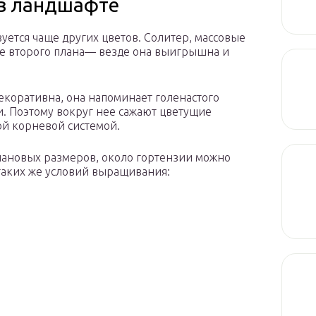
 в ландшафте
уется чаще других цветов. Солитер, массовые
ие второго плана— везде она выигрышна и
екоративна, она напоминает голенастого
и. Поэтому вокруг нее сажают цветущие
ой корневой системой.
плановых размеров, около гортензии можно
таких же условий выращивания: