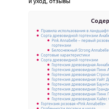
и уход, отзывы
Содер
Правила использования в ландшафт
Сорта древовидной гортензии Анаб
Pink Annabelle – первый розо
гортензии
Белоснежный Strong Annabelle
Сортовые характеристики
Сорта древовидной гортензии
Гортензия древовидная Аннаб
Гортензия древовидная Пинк 
Гортензия древовидная Строн
Гортензия древовидная Уайт 
Гортензия древовидная Баунт
Гортензия древовидная Гранд
Гортензия древовидная Пинк
Гортензия древовидная Хайес 
Гортензия розовая «Pink Annabelle»
Особенности посадки и ухода