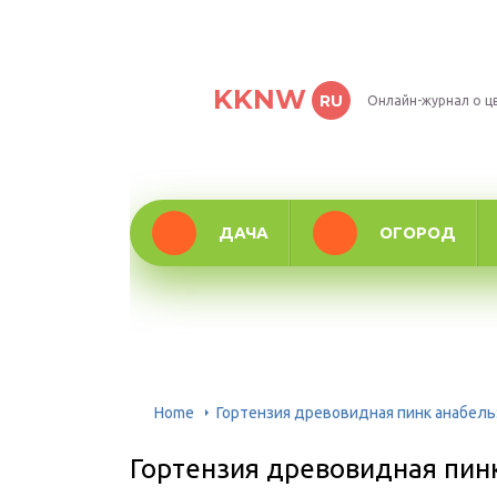
KKNW
RU
Онлайн-журнал о ц
ДАЧА
ОГОРОД
Home
Гортензия древовидная пинк анабель:
Гортензия древовидная пинк