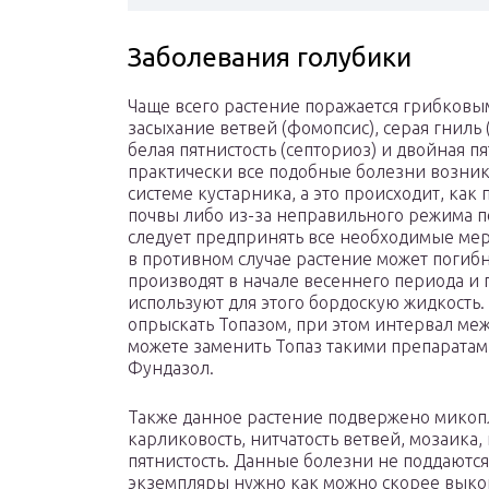
Заболевания голубики
Чаще всего растение поражается грибковым
засыхание ветвей (фомопсис), серая гниль 
белая пятнистость (септориоз) и двойная п
практически все подобные болезни возник
системе кустарника, а это происходит, как
почвы либо из-за неправильного режима п
следует предпринять все необходимые мер
в противном случае растение может погиб
производят в начале весеннего периода и п
используют для этого бордоскую жидкость.
опрыскать Топазом, при этом интервал ме
можете заменить Топаз такими препаратам
Фундазол.
Также данное растение подвержено микоп
карликовость, нитчатость ветвей, мозаика,
пятнистость. Данные болезни не поддаются
экземпляры нужно как можно скорее выкоп