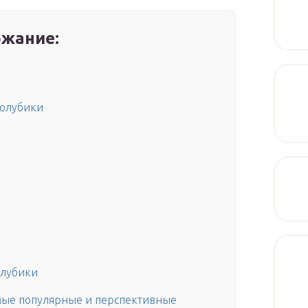
жание:
голубики
олубики
мые популярные и перспективные