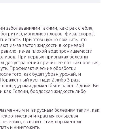
и заболеваниями такими, как: рак стебля,
(ботритис), монолиоз плодов, физалспороз,
ятнистость. При этом нужно помнить, что
ают из-за застоя жидкости в корневой
 правило, из-за плохой водопроницаемости
оливов. При первых признаках болезни
ы для устранения причин ее возникновения,
нуть. Профилактические обработки
осле того, как будет убран урожай, и
 Пораженный куст надо 2 либо 3 раза
ж процедурами должен быть равен 7 дням. Вы
и как Топсин, бордоская жидкость либо
лазменным и вирусным болезням таким, как:
 некротическая и красная кольцевая
 лечению, в связи с этим пораженные
ать и уничтожить.