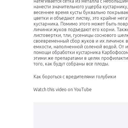
натягивается сетка из металла с небольш
нанести значительного ущерба кустарнику,
весеннее время кусты буквально покрыва
цветки и объедают листву, это крайне нег
кустарника. Помимо этого может быть повр
личинки жуков подъедают его корни. Также
листовертки, тли, гусеницы соснового ше
своевременный сбор жуков и их личинок в
емкости, наполненной соленой водой. От 
помощи обработки кустарника Карбофосом
этими же препаратами в целях профилакти
того, как будут собраны все плоды.
Как бороться с вредителями голубики
Watch this video on YouTube