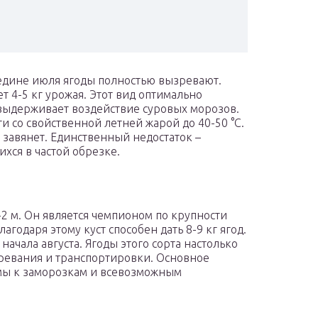
редине июля ягоды полностью вызревают.
т 4-5 кг урожая. Этот вид оптимально
 выдерживает воздействие суровых морозов.
ти со свойственной летней жарой до 40-50 °C.
 завянет. Единственный недостаток –
хся в частой обрезке.
2 м. Он является чемпионом по крупности
агодаря этому куст способен дать 8-9 кг ягод.
начала августа. Ягоды этого сорта настолько
зревания и транспортировки. Основное
емы к заморозкам и всевозможным