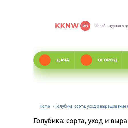
KKNW
RU
Онлайн-журнал о ц
ДАЧА
ОГОРОД
Home
Голубика: сорта, уход и выращивание 
Голубика: сорта, уход и выр