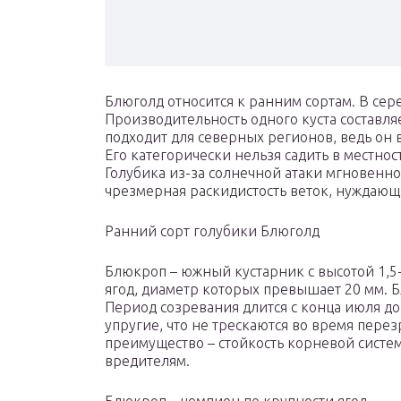
Блюголд относится к ранним сортам. В се
Производительность одного куста составляе
подходит для северных регионов, ведь он
Его категорически нельзя садить в местнос
Голубика из-за солнечной атаки мгновенно
чрезмерная раскидистость веток, нуждающи
Ранний сорт голубики Блюголд
Блюкроп – южный кустарник с высотой 1,5-
ягод, диаметр которых превышает 20 мм. Бл
Период созревания длится с конца июля до 
упругие, что не трескаются во время пере
преимущество – стойкость корневой сист
вредителям.