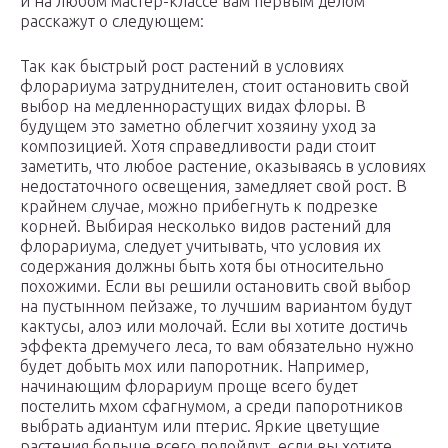
и на любом мастер-классе вам первым делом
расскажут о следующем:
Так как быстрый рост растений в условиях
флорариума затруднителен, стоит остановить свой
выбор на медленнорастущих видах флоры. В
будущем это заметно облегчит хозяину уход за
композицией. Хотя справедливости ради стоит
заметить, что любое растение, оказываясь в условиях
недостаточного освещения, замедляет свой рост. В
крайнем случае, можно прибегнуть к подрезке
корней. Выбирая несколько видов растений для
флорариума, следует учитывать, что условия их
содержания должны быть хотя бы относительно
похожими. Если вы решили остановить свой выбор
на пустынном пейзаже, то лучшим вариантом будут
кактусы, алоэ или молочай. Если вы хотите достичь
эффекта дремучего леса, то вам обязательно нужно
будет добыть мох или папоротник. Например,
начинающим флорариум проще всего будет
постелить мхом сфагнумом, а среди папоротников
выбрать адиантум или птерис. Яркие цветущие
растения больше всего подойдут, если вы хотите