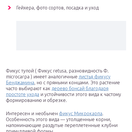
Гейхера, фото сортов, посадка и уход
Фикус тупой ( Фикус retusa, разновидность Ф.
microcarpa ) имеет аналогичные
листья фикусу
Бенджамина
, но с прямыми концами. Это растение
часто выбирают как
дерево бонсай благодаря
простоте ухода
и устойчивости этого вида к частому
формированию и обрезке.
Интересен и необычен
фикус Микрокарпа
.
Особенность этого вида — утолщенные корни,
напоминающие раздутые переплетенные клубни
причудливой формы.