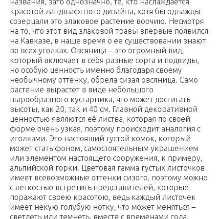
названия, зато однозначно, те, кто наслаждается
красотой ландшафтного дизайна, хотя бы однажды
созерцали это злаковое растение воочию. Несмотря
на то, что этот вид злаковой травы впервые появился
на Кавказе, в наше время о её существовании знают
во всех уголках. Овсяница – это огромный вид,
который включает в себя разные сорта и подвиды,
но особую ценность именно благодаря своему
необычному оттенку, обрела сизая овсяница. Само
растение вырастет в виде небольшого
шарообразного кустарника, что может достигать
высоты, как 20, так и 40 см. Главной декоративной
ценностью являются её листва, которая по своей
форме очень узкая, поэтому происходит аналогия с
иголками. Это настоящий густой комок, который
может стать фоном, самостоятельным украшением
или элементом настоящего сооружения, к примеру,
альпийской горки. Цветовая гамма густых листочков
имеет всевозможные оттенки сизого, поэтому можно
с легкостью встретить представителей, которые
поражают своею красотою, ведь каждый листочек
имеет некую голубую нотку, что может меняться –
светлеть или темнеть, вместе с временами года.