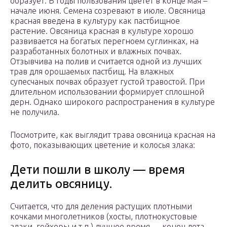
образует. В годы пользования цветет в конце мая –
начале июня. Семена созревают в июле. Овсяница
красная введена в культуру как пастбищное
растение. Овсяница красная в культуре хорошо
развивается на богатых перегноем суглинках, на
разработанных болотных и влажных почвах.
Отзывчива на полив и считается одной из лучших
трав для орошаемых пастбищ. На влажных
супесчаных почвах образует густой травостой. При
длительном использовании формирует сплошной
дерн. Однако широкого распространения в культуре
не получила.
Посмотрите, как выглядит трава овсяница красная на
фото, показывающих цветение и колосья злака:
Дети пошли в школу — время
делить овсяницу.
Считается, что для деления растущих плотными
кочками многолетников (хосты, плотнокустовые
злаки, гейхеры и т.п.) лучшее время — конец лета —