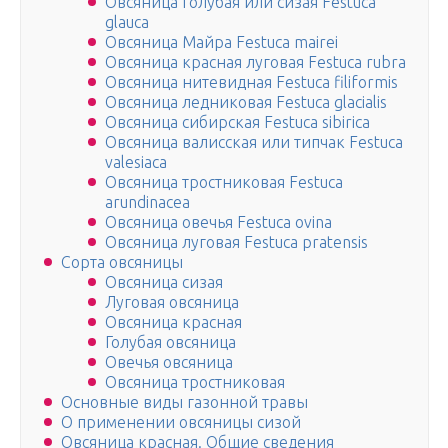
Овсяница голубая или сизая Festuca
glauca
Овсяница Майра Festuca mairei
Овсяница красная луговая Festuca rubra
Овсяница нитевидная Festuca filiformis
Овсяница ледниковая Festuca glacialis
Овсяница сибирская Festuca sibirica
Овсяница валисская или типчак Festuca
valesiaca
Овсяница тростниковая Festuca
arundinacea
Овсяница овечья Festuca ovina
Овсяница луговая Festuca pratensis
Сорта овсяницы
Овсяница сизая
Луговая овсяница
Овсяница красная
Голубая овсяница
Овечья овсяница
Овсяница тростниковая
Основные виды газонной травы
О применении овсяницы сизой
Овсяница красная. Общие сведения