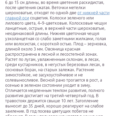
6 до 15 см длины, во время цветения раскидистая,
после цветения сжатая. Веточки метелки
шероховатые, отходят по одной-две
от нижней части
главной оси
соцветия. Колоски зеленого или
лилового цвета, 4–9-цветковые. Колосковые чешуи
ланцетные, острые, в верхней части шероховатые,
неодинаковой длины. Нижняя цветочная чешуя
узколанцетная со слабо заметными жилками, голая
или волосистая, с короткой остью. Плод – зерновка,
длиной около 3 мм. Овсяница красная
распространена в лесной и лесостепной зонах.
Растет по лугам, увлажненным склонам, в лесах,
среди кустарников, в негустых березовых лесах, в
сосновых борах, на старых залежах. Растение
зимостойкое, не засухоустойчивое и не
солевыносливое. Весной рано трогается в рост, а
осенью в зеленом состоянии уходит в зиму.
Отличается медленным темпом развития, полного
развития достигает на третий-четвертый год. В
травостоях держится свыше 10 лет. Затопление
выносит до 35 дней, хорошо реагируют на слабое
заиление. В год посева цветущих побегов не