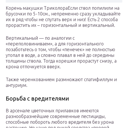
Корень макушки ТриколораЕсли ствол попилили на
брусочки по 5-10см., непременно сразу укладывайте
их в ряд чтобы не спутать верх и низ! Есть 2 способа
прорастить их – горизонтальный и вертикальный.
Вертикальный — по аналогии с
«переполовиниваем», а для горизонтального
позаботьтесь о том, чтобы «пенечек» не полностью
утопал в воде, а словно плавал в ней до середины
толщины ствола. Тогда корешки прорастут снизу, а
крона отпочкуется вверх.
Также черенкованием размножают спатифиллум и
антуриум.
Борьба с вредителями
В арсенале цветочных прилавков имеются
разнообразнейшие современные пестициды,
способные побороть любого вредителя без урона
растению. Но чаще под рукой средства «первой