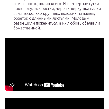
землю посох, поливал его. На четвертые сутки
проклюнулись ростки, через 5 верхушка палки
дала несколько крупных, похожих на пальму,
розеток с длинными листьями. Молодым
разрешили пожениться, а их любовь объявили
божественной.