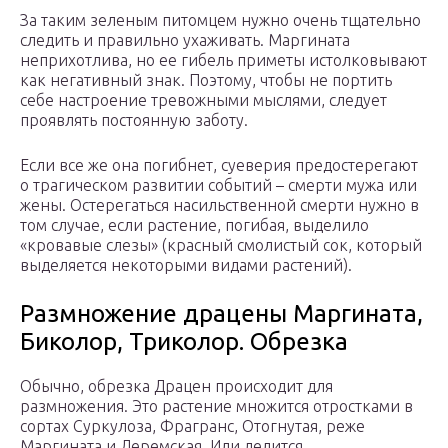
За таким зеленым питомцем нужно очень тщательно
следить и правильно ухаживать. Маргината
неприхотлива, но ее гибель приметы истолковывают
как негативный знак. Поэтому, чтобы не портить
себе настроение тревожными мыслями, следует
проявлять постоянную заботу.
Если все же она погибнет, суеверия предостерегают
о трагическом развитии событий – смерти мужа или
жены. Остерегаться насильственной смерти нужно в
том случае, если растение, погибая, выделило
«кровавые слезы» (красный смолистый сок, который
выделяется некоторыми видами растений).
Размножение драцены Маргината,
Биколор, Триколор. Обрезка
Обычно, обрезка Драцен происходит для
размножения. Это растение множится отростками в
сортах Суркулоза, Фрагранс, Отогнутая, реже
Маргината и Деремская. Или делится