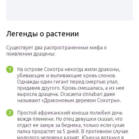
Легенды о растении
Существует два распространенных мифа о
появлении драцены:
На острове Сокотра некогда жили драконы,
убивающие и выпивающие кровь слонов.
Однажды один гигант перед смертью упал,
придавив другого. Кровь смешалась, а из нее
выросла драцена. Dracaena cinnabari даже
называют «Драконовым деревом Сокотры».
Простой африканский юноша полюбил дочь
вождя племени. Но отец девушки сказал, что
отдаст ее замуж за бедняка, только если сухая
палка прорастет за 5 дней. В противном случае
молодого человека казнят. Юноша воткнул в