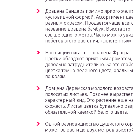
Драцена Сандера помимо яркого желто
кустовидной формой. Ассортимент цве
разным окрасом. Продается чаще всего 
название драцена бамбук. Высота этог
свыше одного метра. Часто можно ув
побегов этого растения, «сплетенных»
Настоящий гигант — драцена Фрагранс
Цветки обладают приятным ароматом, 
довольно затруднительно. За это свой
цветка темно-зеленого цвета, овальн
по краям.
Драцена Деремская молодого возраст
полосатых листьев. Позднее вырастает 
характерный вид. Это растение еще н
схожесть. Листья цветка буквально р
обязательной каемкой белого цвета.
Одной разновидностью душистого сорт
может вырасти до двух метров высото