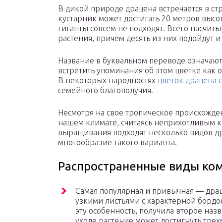
В дикой природе драцена встречается в с
кустарник может достигать 20 метров высо
гиганты совсем не подходят. Всего насчиты
растения, причем десять из них подойдут 
Название в буквальном переводе означают
встретить упоминания об этом цветке как 
В некоторых народностях
цветок драцена с
семейного благополучия.
Несмотря на свое тропическое происхожден
нашем климате, считаясь неприхотливым 
выращивания подходят несколько видов др
многообразие такого варианта.
Распространенные виды ко
Самая популярная и привычная — дра
узкими листьями с характерной бордо
эту особенность, получила второе на
уходе растение может достигнуть трех