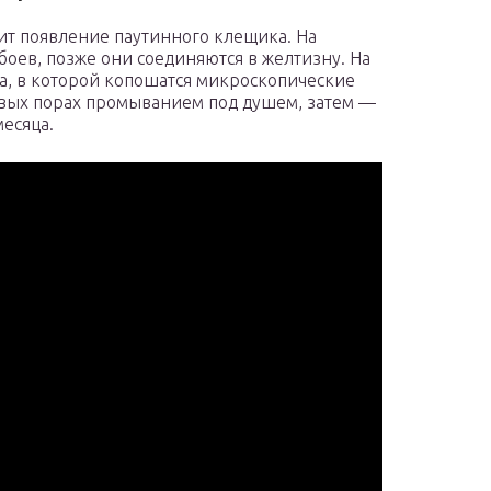
ит появление паутинного клещика. На
боев, позже они соединяются в желтизну. На
ка, в которой копошатся микроскопические
рвых порах промыванием под душем, затем —
есяца.