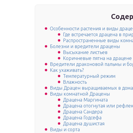
Содер
Особенности растения и виды драц
Где встречается драцена в при
Распространенные виды комн
Болезни и вредители драцены
Высыхание листьев
Коричневые пятна на драцене
Вредители драконовой пальмы и бо
Как ухаживать?
Температурный режим
Влажность
Виды Драцен выращиваемых в дома
Виды комнатной Драцены
Драцена Маргината
Драцена отогнутая или рефле
Драцена Сандера
Драцена Годсефа
Драцена душистая
Виды и сорта