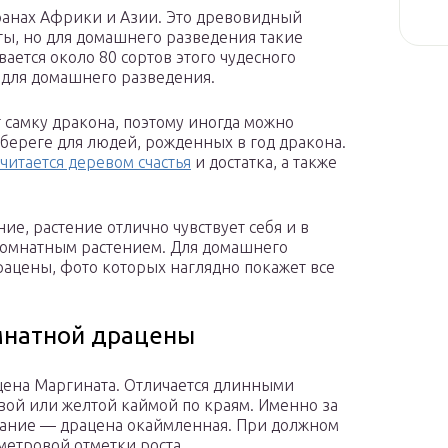
транах Африки и Азии. Это древовидный
ты, но для домашнего разведения такие
вается около 80 сортов этого чудесного
и для домашнего разведения.
 самку дракона, поэтому иногда можно
обереге для людей, рожденных в год дракона.
читается деревом счастья
и достатка, а также
ие, растение отлично чувствует себя и в
комнатным растением. Для домашнего
ацены, фото которых наглядно покажет все
мнатной драцены
цена Маргината. Отличается длинными
вой или желтой каймой по краям. Именно за
звание — драцена окаймленная. При должном
метровой отметки роста.