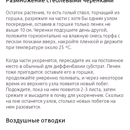
Размножение стеблевыми черенками
Остаток растения, то есть голый ствол, торчащий из
горшка, разрежьте на части с хотя бы одним узлом
посередине, оставив в горшке только пенек не
выше 10 см. Черенки подсушите день-другой,
положите горизонтально на влажную смесь торфа с
песком почками вверх, накройте пленкой и держите
при температуре около 25 ºC.
Когда части укоренятся, пересадите их на постоянное
место в обычный для диффенбахии субстрат. Пенек
тоже пригодится: оставьте его в горшке,
продолжайте умеренно поливать, и через некоторое
время из верхнего узла появится новый побег.
Подождите, пока на нем появится 2-3 листа, затем
срежьте и высадите в почву для укоренения. Сколько
на пне останется узлов, столько новых побегов на
нем разовьется.
Воздушные отводки