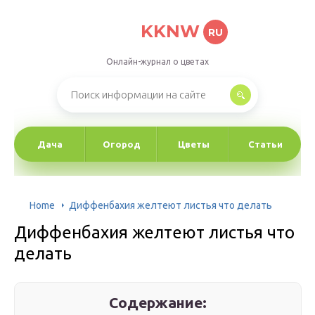
KKNW
RU
Онлайн-журнал о цветах
Дача
Огород
Цветы
Статьи
Home
Диффенбахия желтеют листья что делать
Диффенбахия желтеют листья что
делать
Содержание: