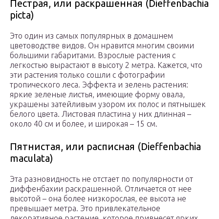
Пестрая, или раскрашенная (Dieffenbachia
picta)
Это один из самых популярных в домашнем
цветоводстве видов. Он нравится многим своими
большими габаритами. Взрослые растения с
легкостью вырастают в высоту 2 метра. Кажется, что
эти растения только сошли с фотографии
тропического леса. Эффекта и зелень растения:
яркие зеленые листья, имеющие форму овала,
украшены затейливым узором их полос и пятнышек
белого цвета. Листовая пластина у них длинная –
около 40 см и более, и широкая – 15 см.
Пятнистая, или расписная (Dieffenbachia
maculata)
Эта разновидность не отстает по популярности от
диффенбахии раскрашенной. Отличается от нее
высотой – она более низкорослая, ее высота не
превышает метра. Это привлекательное
декоративное растение, которое привнесет ярких