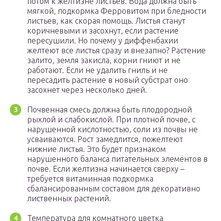
потом к желтизне листьев. Вода должна быть
мягкой, подкормка Ферровитом при бледности
листьев, как скорая помощь. Листья станут
коричневыми и засохнут, если растение
пересушили. Но почему у диффенбахии
желтеют все листья сразу и внезапно? Растение
залито, земля закисла, корни гниют и не
работают. Если не удалить гниль и не
пересадить растение в новый субстрат оно
засохнет через несколько дней.
Почвенная смесь должна быть плодородной
рыхлой и слабокислой. При плотной почве, с
нарушенной кислотностью, соли из почвы не
усваиваются. Рост замедлится, пожелтеют
нижние листья. Это будет признаком
нарушенного баланса питательных элементов в
почве. Если желтизна начинается сверху –
требуется витаминная подкормка
сбалансированным составом для декоративно
лиственных растений.
Температура для комнатного цветка