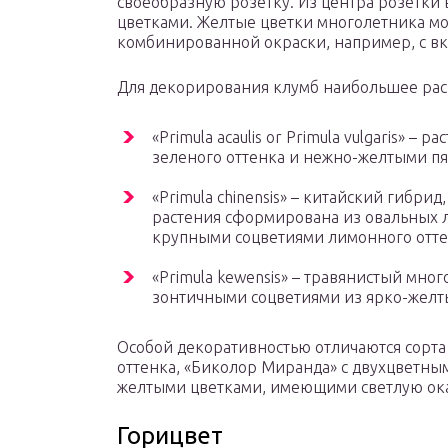
своеобразную розетку. Из центра розетки
цветками. Желтые цветки многолетника мог
комбинированной окраски, например, с в
Для декорирования клумб наибольшее рас
«Primula acaulis or Primula vulgaris» –
зеленого оттенка и нежно-желтыми п
«Primula chinensis» – китайский гибри
растения сформирована из овальных л
крупными соцветиями лимонного отте
«Primula kewensis» – травянистый мно
зонтичными соцветиями из ярко-желт
Особой декоративностью отличаются сорт
оттенка, «Биколор Миранда» с двухцветны
желтыми цветками, имеющими светлую ок
Горицвет