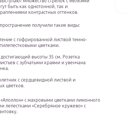
 выступают множество стрелок с мелкими
ут быть как однотонной, так и
краплениями контрастных оттенков.
пространение получили такие виды:
 растение с гофрированной листвой темно-
ятилепестковыми цветками.
д, достигающий высоты 35 см. Розетка
истьев с зубчатыми краями и увенчана
нка.
голетник с сердцевидной листвой и
ых цветков.
а «Аполлон» с махровыми цветками лимонного
ми лепестками «Серебряное кружево» с
антовку.