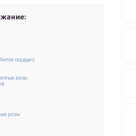
жание:
збитое сердце»)
желтые розы
ой
тые розы