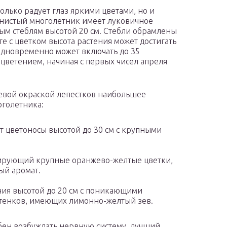
олько радует глаз яркими цветами, но и
нистый многолетник имеет луковичное
ым стеблям высотой 20 см. Стебли обрамлены
 с цветком высота растения может достигать
 одновременно может включать до 35
ветением, начиная с первых чисел апреля
евой окраской лепестков наибольшее
оголетника:
ет цветоносы высотой до 30 см с крупными
мирующий крупные оранжево-желтые цветки,
ый аромат.
ния высотой до 20 см с поникающими
ттенков, имеющих лимонно-желтый зев.
обен возбуждать нервную систему, лучший