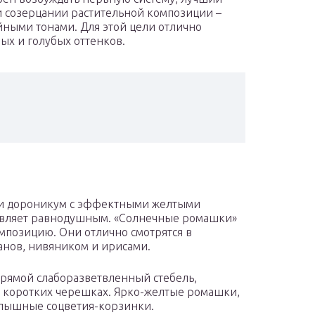
и созерцании растительной композиции –
йными тонами. Для этой цели отлично
вых и голубых оттенков.
ли дороникум с эффектными желтыми
авляет равнодушным. «Солнечные ромашки»
мпозицию. Они отлично смотрятся в
анов, нивяником и ирисами.
прямой слаборазветвленный стебель,
 коротких черешках. Ярко-желтые ромашки,
 пышные соцветия-корзинки.