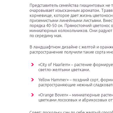
Представитель семейства гиацинтовых не т
очаровывает изысканным ароматом. Травя
корневище, которое дает жизнь цветоносн
приземистыми линейными листьями. Вместе
порядка 40-50 см. Прямостоячий цветонос
миниатюрных колокольчиков. Они радуют ц
по середину мая.
В ландшафтном дизайне с желтой и оранж
распространение получили такие сорта мн
«City of Haarlem» – растение формиру
светло-желтыми цветками.
Yellow Hammer» – поздний сорт, фор
распространяющие нежный сладковат
«Orange Boven» – миниатюрные расте
цветками лососевых и абрикосовых о
Совет: поскольку сам по себе желтый спос