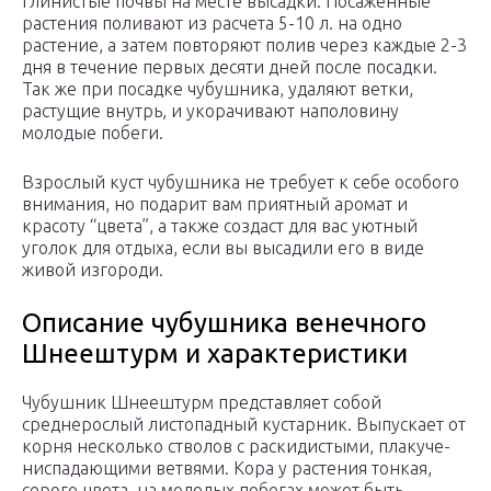
глинистые почвы на месте высадки. Посаженные
растения поливают из расчета 5-10 л. на одно
растение, а затем повторяют полив через каждые 2-3
дня в течение первых десяти дней после посадки.
Так же при посадке чубушника, удаляют ветки,
растущие внутрь, и укорачивают наполовину
молодые побеги.
Взрослый куст чубушника не требует к себе особого
внимания, но подарит вам приятный аромат и
красоту “цвета”, а также создаст для вас уютный
уголок для отдыха, если вы высадили его в виде
живой изгороди.
Описание чубушника венечного
Шнеештурм и характеристики
Чубушник Шнеештурм представляет собой
среднерослый листопадный кустарник. Выпускает от
корня несколько стволов с раскидистыми, плакуче-
ниспадающими ветвями. Кора у растения тонкая,
серого цвета, на молодых побегах может быть