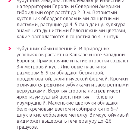
Чубушник Лемуана. Всеобъемлюще известный
на территории Европы и Северной Америки
гибридный сорт растёт до 2–3 м. Ветвистый
кустовник обладает овальными ланцетными
листьями, растущие до 4–5 см в длину. Культура
знаменита душистыми белоснежными цветами,
какие располагаются в соцветия по 4–7 штук.
Чубушник обыкновенный. В природных
условиях вырастает на Кавказе и юге Западной
Европы. Прямостоячие и нагие отростки создают
3‑х метровый куст. Листовые пластины
размером 6–9 см обладают бесхитрой,
продолговатой, эллиптической формой. Кромки
отличаются редкими зубчиками и заостренными
верхушками. Верхняя сторона листьев имеет
ярко-изумрудный цвет, нижняя — бледно-
изумрудный. Маленькие цветочки обладают
бело-кремовым цветом и собираются по 6–7
штук в кистеобразное метелку. Зимоустойчивый
вид может выдержать температуру до ‑26
градусов.