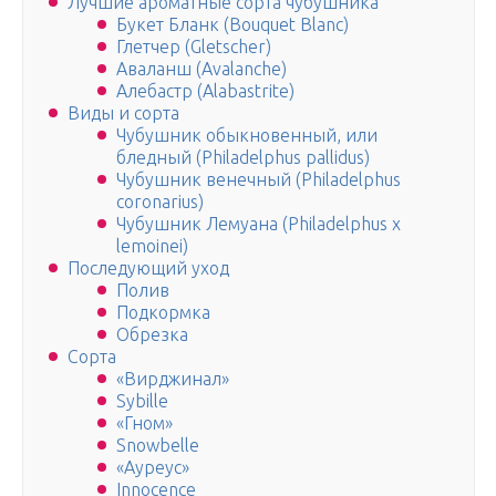
Лучшие ароматные сорта чубушника
Букет Бланк (Bouquet Blanc)
Глетчер (Gletscher)
Аваланш (Avalanche)
Алебастр (Alabastrite)
Виды и сорта
Чубушник обыкновенный, или
бледный (Philadelphus pallidus)
Чубушник венечный (Philadelphus
coronarius)
Чубушник Лемуана (Philadelphus x
lemoinei)
Последующий уход
Полив
Подкормка
Обрезка
Сорта
«Вирджинал»
Sybille
«Гном»
Snowbelle
«Ауреус»
Innocence