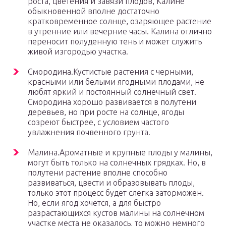
роста, цветения и завязи плодов, Калине
обыкновенной вполне достаточно
кратковременное солнце, озаряющее растение
в утренние или вечерние часы. Калина отлично
переносит полуденную тень и может служить
живой изгородью участка.
Смородина.Кустистые растения с черными,
красными или белыми ягодными плодами, не
любят яркий и постоянный солнечный свет.
Смородина хорошо развивается в полутени
деревьев, но при росте на солнце, ягоды
созреют быстрее, с условием частого
увлажнения почвенного грунта.
Малина.Ароматные и крупные плоды у малины,
могут быть только на солнечных грядках. Но, в
полутени растение вполне способно
развиваться, цвести и образовывать плоды,
только этот процесс будет слегка заторможен.
Но, если ягод хочется, а для быстро
разрастающихся кустов малины на солнечном
участке места не оказалось, то можно немного