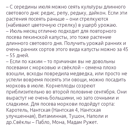
– С середины июля можно сеять культуры длинного
светового дня: редис, репу, редьку, дайкон. Если эти
растения посеять раньше – они стрелкуются
(набивают цветочную стрелку) в ущерб урожаю.
– Июль месяц отлично подходит для повторного
посева пекинской капусты, это тоже растение
длинного светового дня. Получить урожай ранних и
очень ранних сортов этого вида капусты можно за 45
– 55 дней.
– Если по каким – то причинам вы не довольны
посевами с морковью и свёклой – семена плохо
взошли, всходы повредила медведка, или просто не
успели вовремя посеять эти овощи, можно посадить
морковь в июле. Корнеплоды созреют
приблизительно во второй половине сентября. Они
вырастут не очень большими, но зато сочными и
сладкими. Для посева моркови подойдут сорта:
Каротель, Нантская (Нантская 4, Нантская
улучшенная), Витаминная, Тушон, Наполи и
др.Свёклы – Пабло, Мона, Мадам Ружет.