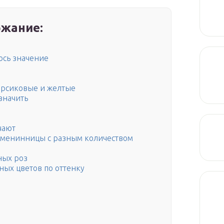
жание:
лось значение
ерсиковые и желтые
значить
чают
 именинницы с разным количеством
ных роз
ных цветов по оттенку