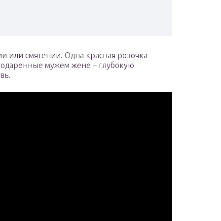
и или смятении. Одна красная розочка
 подаренные мужем жене – глубокую
вь.