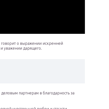
 говорит о выражении искренней
 и уважении дарящего.
 деловым партнерам в благодарность за
орячей чувственной любви и страсти