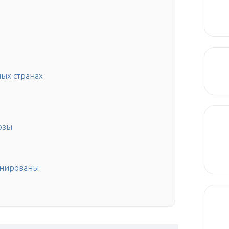
ных странах
озы
онированы