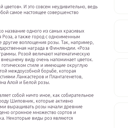
 цветов». И это совсем неудивительно, ведь
собой самое настоящее совершенство
лько название одного из самых красивых
я Роза, а также город с одноименным
е другие воплощения розы. Так, например,
ударственная награда в Финляндии. «Роза
аграммы. Розой величают математическую
 внешнему виду очень напоминает цветок.
 готическом стиле и имеющие округлую
той междоусобной борьбе, которая
стиями Ланкастеров и Плантагенетов,
йна Алой и Белой розы.
вляет собой ничто иное, как собирательное
 роду Шиповник, которые активно
ыми выращивать розы начали древние
дено огромное множество сортов и
ка. Некоторые виды роз являются