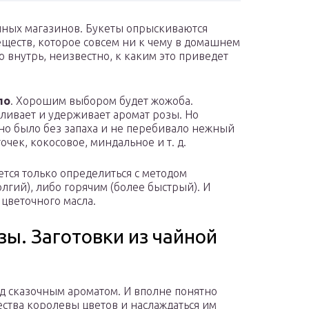
очных магазинов. Букеты опрыскиваются
ществ, которое совсем ни к чему в домашнем
о внутрь, неизвестно, к каким это приведет
ло
. Хорошим выбором будет жожоба.
вливает и удерживает аромат розы. Но
оно было без запаха и не перебивало нежный
чек, кокосовое, миндальное и т. д.
ется только определиться с методом
гий), либо горячим (более быстрый). И
цветочного масла.
зы. Заготовки из чайной
ад сказочным ароматом. И вполне понятно
ства королевы цветов и наслаждаться им