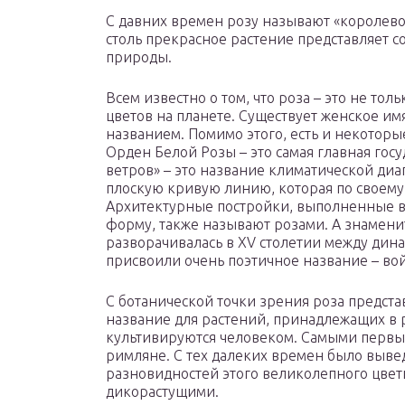
С давних времен розу называют «королевой
столь прекрасное растение представляет 
природы.
Всем известно о том, что роза – это не то
цветов на планете. Существует женское им
названием. Помимо этого, есть и некоторы
Орден Белой Розы – это самая главная гос
ветров» – это название климатической ди
плоскую кривую линию, которая по своему
Архитектурные постройки, выполненные в
форму, также называют розами. А знамени
разворачивалась в XV столетии между дина
присвоили очень поэтичное название – во
С ботанической точки зрения роза предста
название для растений, принадлежащих в
культивируются человеком. Самыми перв
римляне. С тех далеких времен было выве
разновидностей этого великолепного цвет
дикорастущими.