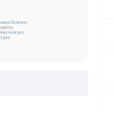
знаки болезни
рецепты
епестков роз
з роз