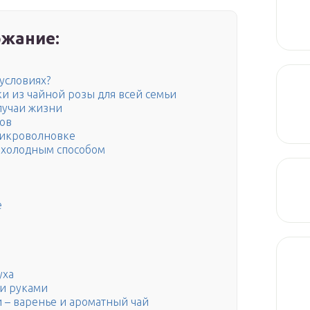
жание:
условиях?
ки из чайной розы для всей семьи
случаи жизни
ков
микроволновке
з холодным способом
е
уха
ми руками
 – варенье и ароматный чай