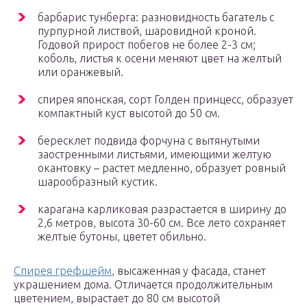
барбарис тунберга: разновидность багатель с
пурпурной листвой, шаровидной кроной.
Годовой прирост побегов не более 2-3 см;
коболь, листья к осени меняют цвет на желтый
или оранжевый.
спирея японская, сорт Голден принцесс, образует
компактный куст высотой до 50 см.
бересклет подвида форчуна с вытянутыми
заостренными листьями, имеющими желтую
окантовку – растет медленно, образует ровный
шарообразный кустик.
карагана карликовая разрастается в ширину до
2,6 метров, высота 30-60 см. Все лето сохраняет
желтые бутоны, цветет обильно.
Спирея грефшейм
, высаженная у фасада, станет
украшением дома. Отличается продолжительным
цветением, вырастает до 80 см высотой