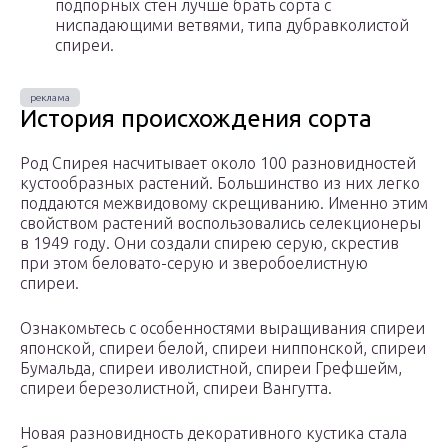
подпорных стен лучше брать сорта с
ниспадающими ветвями, типа дубравколистой
спиреи.
История происхождения сорта
Род Спирея насчитывает около 100 разновидностей
кустообразных растений. Большинство из них легко
поддаются межвидовому скрещиванию. Именно этим
свойством растений воспользовались селекционеры
в 1949 году. Они создали спирею серую, скрестив
при этом беловато-серую и зверобоелистную
спиреи.
Ознакомьтесь с особенностями выращивания спиреи
японской, спиреи белой, спиреи ниппонской, спиреи
Бумальда, спиреи иволистной, спиреи Грефшейм,
спиреи березолистной, спиреи Вангутта.
Новая разновидность декоративного кустика стала