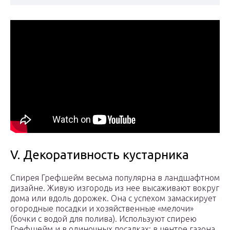
V. Декоративность кустарника
Спирея Грефшейм весьма популярна в ландшафтном
дизайне. Живую изгородь из нее высаживают вокруг
дома или вдоль дорожек. Она с успехом замаскирует
огородные посадки и хозяйственные «мелочи»
(бочки с водой для полива). Используют спирею
Грефшейм и в одиночных посадках: в центре газона,