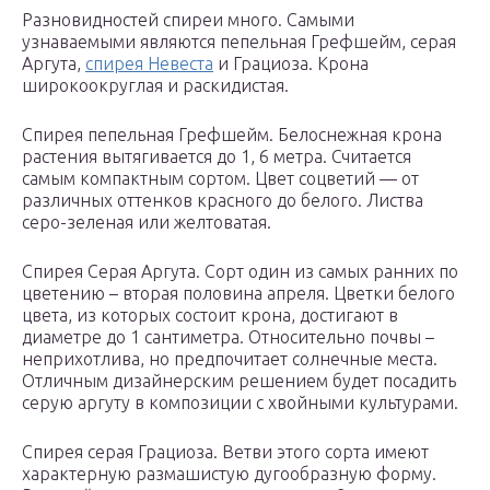
Разновидностей спиреи много. Самыми
узнаваемыми являются пепельная Грефшейм, серая
Аргута,
спирея Невеста
и Грациоза. Крона
широкоокруглая и раскидистая.
Спирея пепельная Грефшейм. Белоснежная крона
растения вытягивается до 1, 6 метра. Считается
самым компактным сортом. Цвет соцветий — от
различных оттенков красного до белого. Листва
серо-зеленая или желтоватая.
Спирея Серая Аргута. Сорт один из самых ранних по
цветению – вторая половина апреля. Цветки белого
цвета, из которых состоит крона, достигают в
диаметре до 1 сантиметра. Относительно почвы –
неприхотлива, но предпочитает солнечные места.
Отличным дизайнерским решением будет посадить
серую аргуту в композиции с хвойными культурами.
Спирея серая Грациоза. Ветви этого сорта имеют
характерную размашистую дугообразную форму.