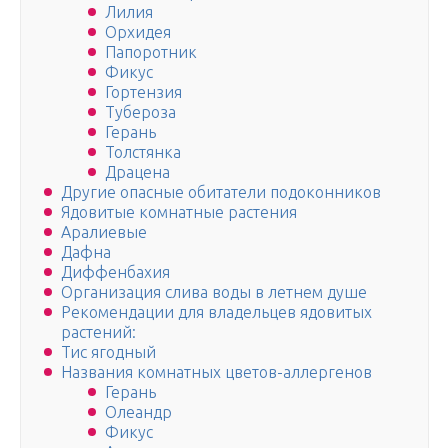
Лилия
Орхидея
Папоротник
Фикус
Гортензия
Тубероза
Герань
Толстянка
Драцена
Другие опасные обитатели подоконников
Ядовитые комнатные растения
Аралиевые
Дафна
Диффенбахия
Организация слива воды в летнем душе
Рекомендации для владельцев ядовитых
растений:
Тис ягодный
Названия комнатных цветов-аллергенов
Герань
Олеандр
Фикус