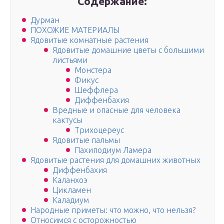
Содержание:
Дурман
ПОХОЖИЕ МАТЕРИАЛЫ
Ядовитые комнатные растения
Ядовитые домашние цветы с большими
листьями
Монстера
Фикус
Шеффлера
Диффенбахия
Вредные и опасные для человека
кактусы
Трихоцереус
Ядовитые пальмы
Пахиподиум Ламера
Ядовитые растения для домашних животных
Диффенбахия
Каланхоэ
Цикламен
Каладиум
Народные приметы: что можно, что нельзя?
Относимся с осторожностью