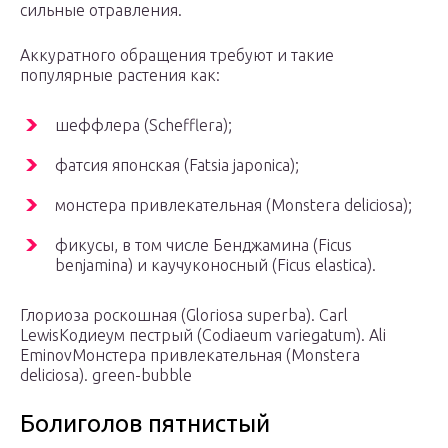
сильные отравления.
Аккуратного обращения требуют и такие
популярные растения как:
шеффлера (Schefflera);
фатсия японская (Fatsia japonica);
монстера привлекательная (Monstera deliciosa);
фикусы, в том числе Бенджамина (Ficus
benjamina) и каучуконосный (Ficus elastica).
Глориоза роскошная (Gloriosa superba). Carl
LewisКодиеум пестрый (Codiaeum variegatum). Ali
EminovМонстера привлекательная (Monstera
deliciosa). green-bubble
Болиголов пятнистый