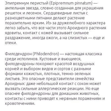
Эпипремнум перистый (Epipremnum pinnatum) —
ампельная звезда, словно созданная для украшения
решеток и лесенок. Сердцевидные листья с
разноцветными пятнами делают растение
поразительно ярким. Из-за дружелюбного характера
легко забыть, что все части этого Ароидного растения
ядовиты, контакт с кожей вызывает сильное
раздражение, иногда ожоги, а на слизистых — еще и
отеки.
Филодендрон (Philodendron) — настоящая классика
среди исполинов. Кустовые и вьющиеся,
филодендроны покоряют красотой воздушных
корней и выбором видов и сортов с разными
формами кожистых, плотных, темно-зеленых
листьев. Это опасные представители семейства
Ароидных: даже небольшой контакт с соком может
вызвать сильные аллергические реакции. Но еще
опаснее филодендроны для домашних животных,
контакты с ними приводят к нервным поражениям и
кровотечениям.