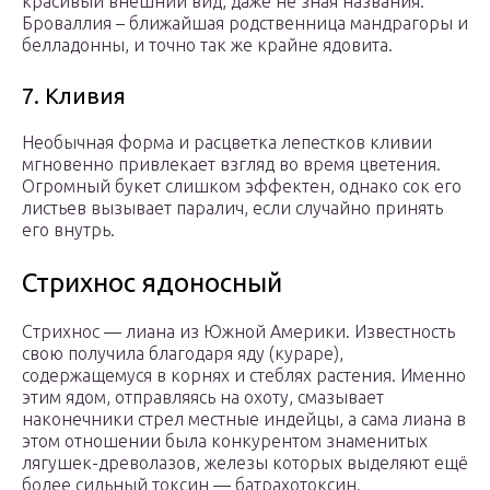
красивый внешний вид, даже не зная названия.
Броваллия – ближайшая родственница мандрагоры и
белладонны, и точно так же крайне ядовита.
7. Кливия
Необычная форма и расцветка лепестков кливии
мгновенно привлекает взгляд во время цветения.
Огромный букет слишком эффектен, однако сок его
листьев вызывает паралич, если случайно принять
его внутрь.
Стрихнос ядоносный
Стрихнос — лиана из Южной Америки. Известность
свою получила благодаря яду (кураре),
содержащемуся в корнях и стеблях растения. Именно
этим ядом, отправляясь на охоту, смазывает
наконечники стрел местные индейцы, а сама лиана в
этом отношении была конкурентом знаменитых
лягушек-древолазов, железы которых выделяют ещё
более сильный токсин — батрахотоксин.