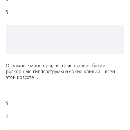
5
Огромные монстеры, пестрые диффенбахии,
роскошные гиппеаструмы и яркие кливии – всей
этой красоте …
5
2