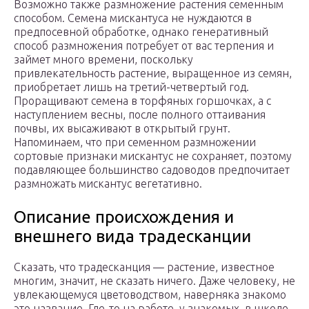
Возможно также размножение растения семенным
способом. Семена мискантуса не нуждаются в
предпосевной обработке, однако генеративный
способ размножения потребует от вас терпения и
займет много времени, поскольку
привлекательность растение, выращенное из семян,
приобретает лишь на третий-четвертый год.
Проращивают семена в торфяных горшочках, а с
наступлением весны, после полного оттаивания
почвы, их высаживают в открытый грунт.
Напоминаем, что при семенном размножении
сортовые признаки мискантус не сохраняет, поэтому
подавляющее большинство садоводов предпочитает
размножать мискантус вегетативно.
Описание происхождения и
внешнего вида традесканции
Сказать, что традесканция — растение, известное
многим, значит, не сказать ничего. Даже человеку, не
увлекающемуся цветоводством, наверняка знакомо
это название. Где-то на работе, у знакомых, в школе,