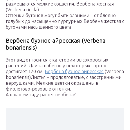
размещаются мелкие соцветия.
Вербена жесткая
(Verbena rigida)
Оттенки бутонов могут быть разными – от бледно
голубых до насыщенно пурпурных.
Вербена жесткая с
бутонами насыщенного цвета
Вербена буэнос-айресская (Verbena
bonariensis)
Этот вид относится к категории высокорослых
растений. Длина побегов у некоторых сортов
достигает 120 см.
Вербена буэнос-айресская
(Verbena
bonariensis)Листья – продолговатые, с заостренными
верхушками. Мелкие цветки окрашены в
фиолетово-розовые оттенки.
А в вашем саду растет вербена?