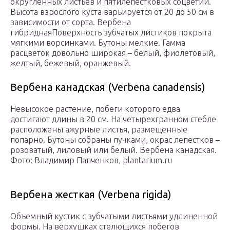
округленных листьев и пятилепестковых соцветий.
Высота взрослого куста варьируется от 20 до 50 см в
зависимости от сорта.
Вербена
гибриднаяПоверхность зубчатых листиков покрыта
мягкими ворсинками. Бутоны мелкие. Гамма
расцветок довольно широкая – белый, фиолетовый,
желтый, бежевый, оранжевый.
Вербена канадская (Verbena canadensis)
Невысокое растение, побеги которого едва
достигают длины в 20 см. На четырехгранном стебле
расположены ажурные листья, размещенные
попарно. Бутоны собраны пучками, окрас лепестков –
розоватый, лиловый или белый.
Вербена канадская.
Фото: Владимир Папченков, plantarium.ru
Вербена жесткая (Verbena rigida)
Объемный кустик с зубчатыми листьями удлиненной
формы. На верхушках стелющихся побегов