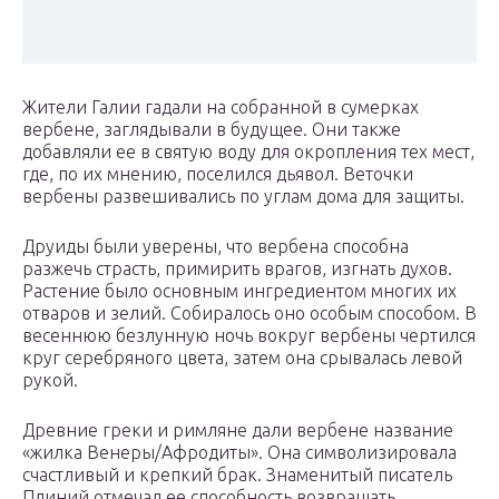
Жители Галии гадали на собранной в сумерках
вербене, заглядывали в будущее. Они также
добавляли ее в святую воду для окропления тех мест,
где, по их мнению, поселился дьявол. Веточки
вербены развешивались по углам дома для защиты.
Друиды были уверены, что вербена способна
разжечь страсть, примирить врагов, изгнать духов.
Растение было основным ингредиентом многих их
отваров и зелий. Собиралось оно особым способом. В
весеннюю безлунную ночь вокруг вербены чертился
круг серебряного цвета, затем она срывалась левой
рукой.
Древние греки и римляне дали вербене название
«жилка Венеры/Афродиты». Она символизировала
счастливый и крепкий брак. Знаменитый писатель
Плиний отмечал ее способность возвращать